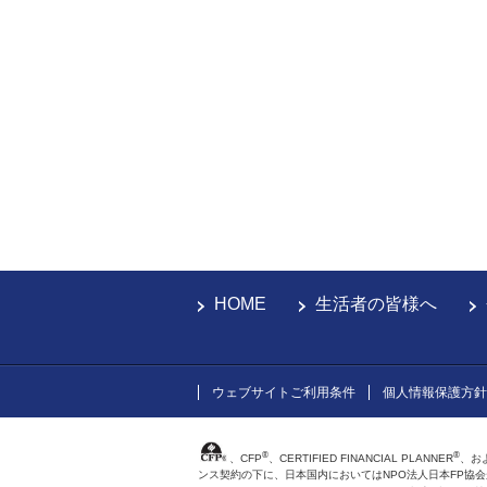
HOME
生活者の皆様へ
ウェブサイトご利用条件
個人情報保護方針
®
®
、CFP
、CERTIFIED FINANCIAL PLANNER
、お
ンス契約の下に、日本国内においてはNPO法人日本FP協