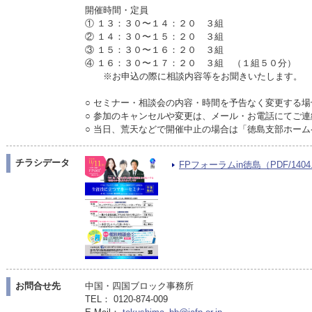
開催時間・定員
① １３：３０〜１４：２０ ３組
② １４：３０〜１５：２０ ３組
③ １５：３０〜１６：２０ ３組
④ １６：３０〜１７：２０ ３組 （１組５０分）
※お申込の際に相談内容等をお聞きいたします。
○ セミナー・相談会の内容・時間を予告なく変更する
○ 参加のキャンセルや変更は、メール・お電話にてご
○ 当日、荒天などで開催中止の場合は「徳島支部ホー
チラシデータ
FPフォーラムin徳島（PDF/1404
お問合せ先
中国・四国ブロック事務所
TEL： 0120-874-009