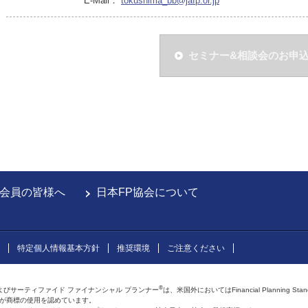
E-Mail：
tokushima_bb@jafp.or.jp
セミナー&相談会のお申
会員の皆様へ
日本FP協会について
特定個人情報基本方針
推奨環境
ご注意ください
®
よびサーティファイド ファイナンシャル プランナー
は、米国外においてはFinancial Planning Sta
会が商標の使用を認めています。