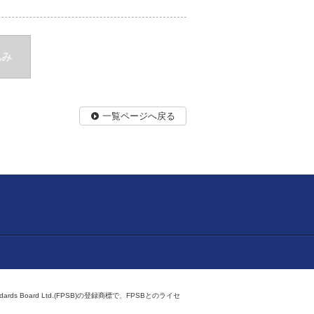
込み
一覧ページへ戻る
ndards Board Ltd.(FPSB)の登録商標で、FPSBとのライセ