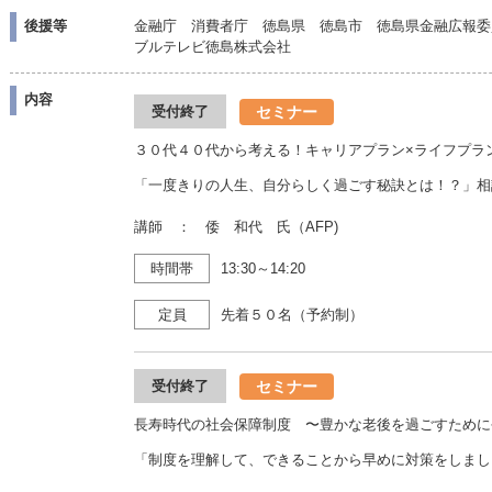
後援等
金融庁 消費者庁 徳島県 徳島市 徳島県金融広報委
ブルテレビ徳島株式会社
内容
セミナー
受付終了
３０代４０代から考える！キャリアプラン×ライフプラ
「一度きりの人生、自分らしく過ごす秘訣とは！？」相
講師 ： 倭 和代 氏（AFP)
時間帯
13:30～14:20
定員
先着５０名（予約制）
セミナー
受付終了
長寿時代の社会保障制度 〜豊かな老後を過ごすために
「制度を理解して、できることから早めに対策をしまし