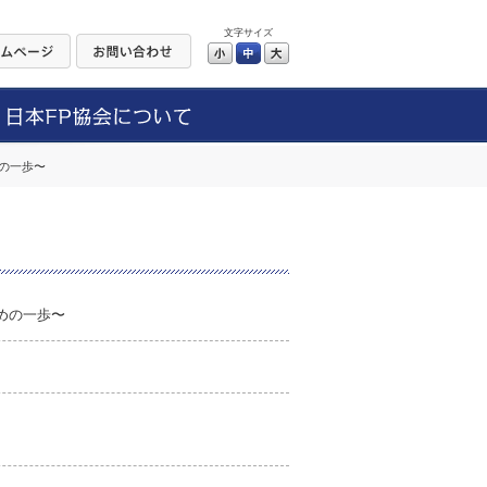
文字サイズ
小
中
大
の一歩〜
めの一歩〜