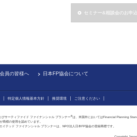
セミナー&相談会のお申
会員の皆様へ
日本FP協会について
特定個人情報基本方針
推奨環境
ご注意ください
®
よびサーティファイド ファイナンシャル プランナー
は、米国外においてはFinancial Planning Sta
会が商標の使用を認めています。
およびアフィリエイテッド ファイナンシャル プランナーは、NPO法人日本FP協会の登録商標です。
Copyright Japan