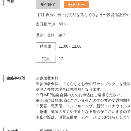
内容
セミナー
受付終了
【D】自分に合った商品を選んでみよう〜投資信託初め
当日受付10：40〜
講師：長崎 陽子
時間帯
11:00～12:00
定員
12
連絡事項等
※参加費無料
※参加者全員に「くらしとお金のワークブック」を進呈
※申込多数の場合は先着順となります。
※日本FP協会会員の方のお申込はご遠慮ください。
※会場には駐車場はございませんので公共の交通機関を
※災害・悪天候・インフルエンザ、新型コロナウイルス
急遽、講師の変更や中止となる場合がございますので
中止の際は、滋賀支部ホームページにてお知らせしま