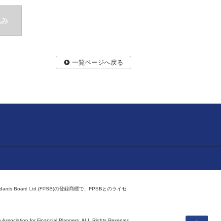
込み
一覧ページへ戻る
ndards Board Ltd.(FPSB)の登録商標で、FPSBとのライセ
上へ
 Association for Financial Planners,
ALL Rights Reserved.