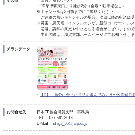
その他
・受付開始10：40〜
・JR草津駅東口より徒歩2分（会場：駐車場なし）
※キャンセルは3日前までにご連絡ください。
ご連絡の無いキャンセルの場合、次回以降の申込は受
※災害・悪天候・インフルエンザ、新型コロナウイルス
急遽、講師の変更や中止となる場合がございますので
中止の際は、滋賀支部ホームページにてお知らせしま
チラシデータ
【D】 自分に合った商品を選んでみよう〜投資信託初めの一
お問合せ先
日本FP協会滋賀支部 事務局
TEL： 077-561-3013
E-Mail：
shiga_bb@jafp.or.jp