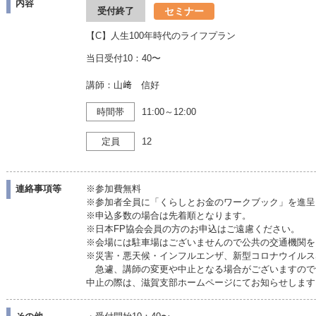
内容
セミナー
受付終了
【C】人生100年時代のライフプラン
当日受付10：40〜
講師：山﨑 信好
時間帯
11:00～12:00
定員
12
連絡事項等
※参加費無料
※参加者全員に「くらしとお金のワークブック」を進呈
※申込多数の場合は先着順となります。
※日本FP協会会員の方のお申込はご遠慮ください。
※会場には駐車場はございませんので公共の交通機関を
※災害・悪天候・インフルエンザ、新型コロナウイルス
急遽、講師の変更や中止となる場合がございますので
中止の際は、滋賀支部ホームページにてお知らせします