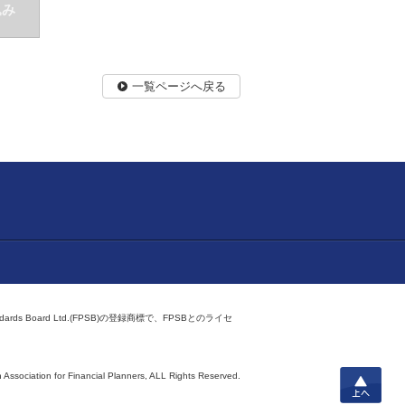
込み
一覧ページへ戻る
ndards Board Ltd.(FPSB)の登録商標で、FPSBとのライセ
上へ
 Association for Financial Planners,
ALL Rights Reserved.