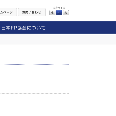
文字サイズ
小
中
大