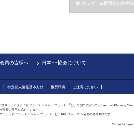
セミナー&相談会のお申
会員の皆様へ
日本FP協会について
特定個人情報基本方針
推奨環境
ご注意ください
®
よびサーティファイド ファイナンシャル プランナー
は、米国外においてはFinancial Planning Sta
会が商標の使用を認めています。
およびアフィリエイテッド ファイナンシャル プランナーは、NPO法人日本FP協会の登録商標です。
Copyright Japan