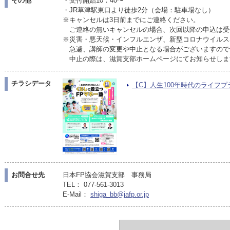
その他
・受付開始10：40〜
・JR草津駅東口より徒歩2分（会場：駐車場なし）
※キャンセルは3日前までにご連絡ください。
ご連絡の無いキャンセルの場合、次回以降の申込は受
※災害・悪天候・インフルエンザ、新型コロナウイルス
急遽、講師の変更や中止となる場合がございますので
中止の際は、滋賀支部ホームページにてお知らせしま
チラシデータ
【C】人生100年時代のライフプランP
お問合せ先
日本FP協会滋賀支部 事務局
TEL： 077-561-3013
E-Mail：
shiga_bb@jafp.or.jp