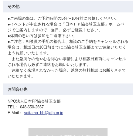
その他
●ご来場の際は、ご予約時間の5分〜10分前にお越しください。
●イベントが中止される場合は「日本ＦＰ協会埼玉支部」ホームペー
ジでご案内しますので、当日、必ずご確認ください。
●体調の悪い方は参加をご遠慮下さい。
●ご注意：相談員の手配の都合上、相談のご予約をキャンセルされる
場合は、相談日の10日前までに当協会埼玉支部までご連絡いただく
ようお願いいたします。
また急病その他やむを得ない事情により相談日直前にキャンセル
される場合も必ずご連絡をお願いいたします。
連絡なく来場されなかった場合、以降の無料相談はお断りさせて
いただきます。
お問合せ先
NPO法人日本FP協会埼玉支部
TEL： 048-650-2667
E-Mail：
saitama_bb@jafp.or.jp