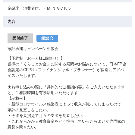
金融庁、消費者庁、ＦＭ ＮＡＣＫ５
内容
相談会
受付終了
家計再建キャンペーン相談会
【予約制（お一人様1回限り）】
皆様の「くらしとお金」に関する疑問やお悩みについて、日本FP協
会認定のCFP®（ファイナンシャル・プランナー）が個別にアドバ
イスいたします。
★お申し込みの際に『具体的なご相談内容』をご入力いただきます
と、ご相談時間を有効活用いただけます。
【記載例】
・新型コロナウイルス感染症によって収入が減ってしまったので、
家計の見直しをしたい。
・今後を見据えて月々の支出を見直したい。
・これからかかる教育資金をどう準備していったらよいか専門家の
意見を聞きたい。