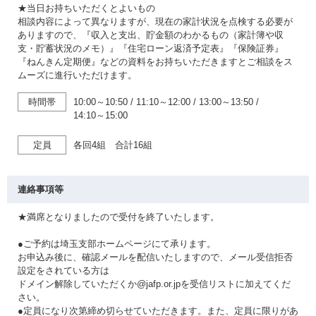
★当日お持ちいただくとよいもの
相談内容によって異なりますが、現在の家計状況を点検する必要が
ありますので、『収入と支出、貯金額のわかるもの（家計簿や収
支・貯蓄状況のメモ）』『住宅ローン返済予定表』『保険証券』
『ねんきん定期便』などの資料をお持ちいただきますとご相談をス
ムーズに進行いただけます。
時間帯
10:00～10:50
/
11:10～12:00
/
13:00～13:50
/
14:10～15:00
定員
各回4組 合計16組
連絡事項等
★満席となりましたので受付を終了いたします。
●ご予約は埼玉支部ホームページにて承ります。
お申込み後に、確認メールを配信いたしますので、メール受信拒否
設定をされている方は
ドメイン解除していただくか@jafp.or.jpを受信リストに加えてくだ
さい。
●定員になり次第締め切らせていただきます。また、定員に限りがあ