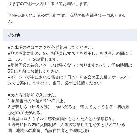
りますのでお一人様1回限りでお願いします。
＊NPO法人による公益活動です。商品の販売勧誘は一切ありませ
ん。
その他
●ご来場の際はマスクを必ず着用してください。
●飛沫感染防止のため、相談員はマスクを着用し、相談者との間にビ
ニールシートを設置します。
●受付周辺の待合スペースは狭くなっておりますので、ご予約時間の
5分ほど前にお越しください。
●イベントが中止される場合は「日本ＦＰ協会埼玉支部」ホームペー
ジでご案内しますので、当日、必ずご確認ください。
■次の方は参加できません。
1.参加当日の体温が37.5℃以上。
2.息苦しさ（呼吸困難）、強いだるさ、軽度であっても咳・咽頭痛
などの症状がある。
3.新型コロナウイルス感染症陽性とされた人との濃厚接触。
4.過去14日以内に入国制限、入国後観察期間を必要とされている
国、地域への渡航、当該在住者との濃厚接触。