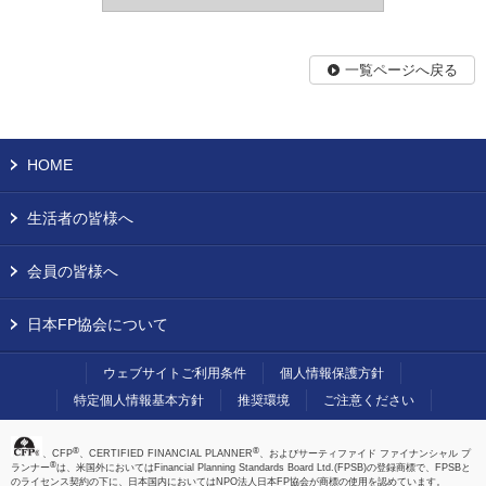
一覧ページへ戻る
HOME
生活者の皆様へ
会員の皆様へ
日本FP協会について
ウェブサイトご利用条件
個人情報保護方針
特定個人情報基本方針
推奨環境
ご注意ください
®
®
、CFP
、CERTIFIED FINANCIAL PLANNER
、およびサーティファイド ファイナンシャル プ
®
ランナー
は、米国外においてはFinancial Planning Standards Board Ltd.(FPSB)の登録商標で、FPSBと
のライセンス契約の下に、日本国内においてはNPO法人日本FP協会が商標の使用を認めています。