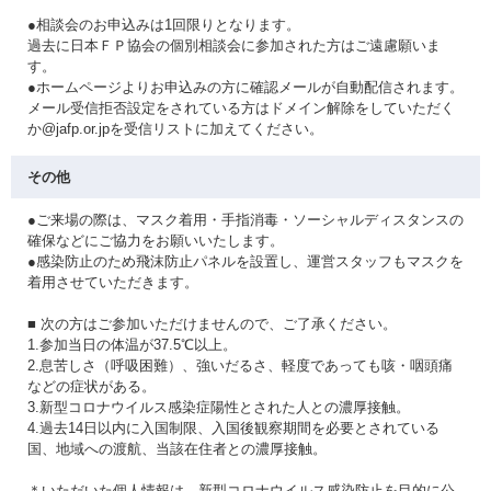
●相談会のお申込みは1回限りとなります。
過去に日本ＦＰ協会の個別相談会に参加された方はご遠慮願いま
す。
●ホームページよりお申込みの方に確認メールが自動配信されます。
メール受信拒否設定をされている方はドメイン解除をしていただく
か@jafp.or.jpを受信リストに加えてください。
その他
●ご来場の際は、マスク着用・手指消毒・ソーシャルディスタンスの
確保などにご協力をお願いいたします。
●感染防止のため飛沫防止パネルを設置し、運営スタッフもマスクを
着用させていただきます。
■ 次の方はご参加いただけませんので、ご了承ください。
1.参加当日の体温が37.5℃以上。
2.息苦しさ（呼吸困難）、強いだるさ、軽度であっても咳・咽頭痛
などの症状がある。
3.新型コロナウイルス感染症陽性とされた人との濃厚接触。
4.過去14日以内に入国制限、入国後観察期間を必要とされている
国、地域への渡航、当該在住者との濃厚接触。
＊いただいた個人情報は、新型コロナウイルス感染防止を目的に公