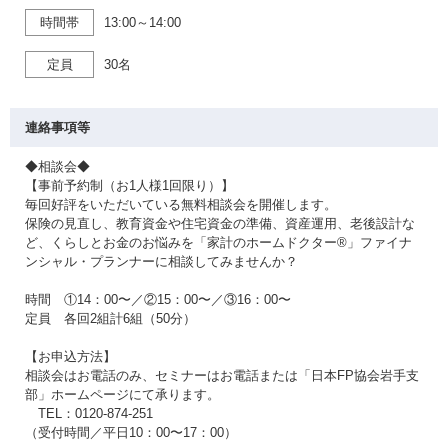
時間帯
13:00～14:00
定員
30名
連絡事項等
◆相談会◆
【事前予約制（お1人様1回限り）】
毎回好評をいただいている無料相談会を開催します。
保険の見直し、教育資金や住宅資金の準備、資産運用、老後設計な
ど、くらしとお金のお悩みを「家計のホームドクター®」ファイナ
ンシャル・プランナーに相談してみませんか？
時間 ①14：00〜／②15：00〜／③16：00〜
定員 各回2組計6組（50分）
【お申込方法】
相談会はお電話のみ、セミナーはお電話または「日本FP協会岩手支
部」ホームページにて承ります。
TEL：0120-874-251
（受付時間／平日10：00〜17：00）