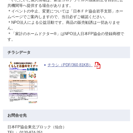
共機関等へ提供する場合があります。
＊イベントの中止、変更については「日本ＦＰ協会岩手支部」ホー
ムページでご案内しますので、当日必ずご確認ください。
＊NPO法人による公益活動です。商品の販売勧誘は一切ありませ
ん。
＊「家計のホームドクター®」はNPO法人日本FP協会の登録商標で
す。
チラシデータ
チラシ（PDF/360.81KB）
お問合せ先
日本FP協会東北ブロック（仙台）
TEL： 0120-874-251