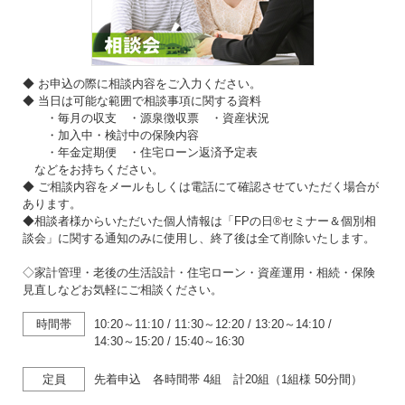
◆ お申込の際に相談内容をご入力ください。
◆ 当日は可能な範囲で相談事項に関する資料
・毎月の収支 ・源泉徴収票 ・資産状況
・加入中・検討中の保険内容
・年金定期便 ・住宅ローン返済予定表
などをお持ちください。
◆ ご相談内容をメールもしくは電話にて確認させていただく場合が
あります。
◆相談者様からいただいた個人情報は「FPの日®セミナー＆個別相
談会」に関する通知のみに使用し、終了後は全て削除いたします。
◇家計管理・老後の生活設計・住宅ローン・資産運用・相続・保険
見直しなどお気軽にご相談ください。
時間帯
10:20～11:10
/
11:30～12:20
/
13:20～14:10
/
14:30～15:20
/
15:40～16:30
定員
先着申込 各時間帯 4組 計20組（1組様 50分間）