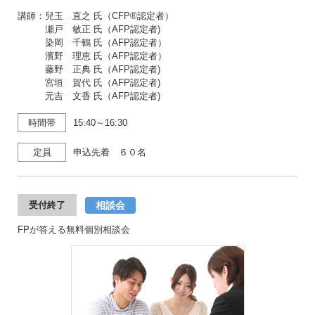
講師：兒玉 直之 氏（CFP®認定者）
瀬戸 敏正 氏（AFP認定者)
染岡 千鶴 氏（AFP認定者）
濱野 理恵 氏（AFP認定者）
藤野 正典 氏（AFP認定者)
宮垣 賀代 氏（AFP認定者)
元吉 文香 氏（AFP認定者)
時間帯
15:40～16:30
定員
申込先着 ６０名
相談会
受付終了
FPが答える無料個別相談会