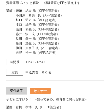
資産運用ズバッ!と解決 −経験豊富なFPが答えます−
講師：磯﨑 紀夫 氏（CFP®認定者）
小田原 希美 氏（AFP認定者）
𨦺口 浩之 氏（AFP認定者）
滝口 純子 氏（CFP®認定者）
温田 和義 氏（CFP®認定者）
藤井 悟 氏（CFP®認定者）
益田 眞一 氏（CFP®認定者）
松田 浩生 氏（CFP®認定者）
柳田 加奈子 氏（AFP認定者）
吉野 裕一 氏（AFP認定者）
時間帯
11:30～12:30
定員
申込先着 ６０名
セミナー
受付終了
子どもに学びを！ −知って安心、教育費に関わる制度−
講師：倉橋 孝博 氏（CFP®認定者）