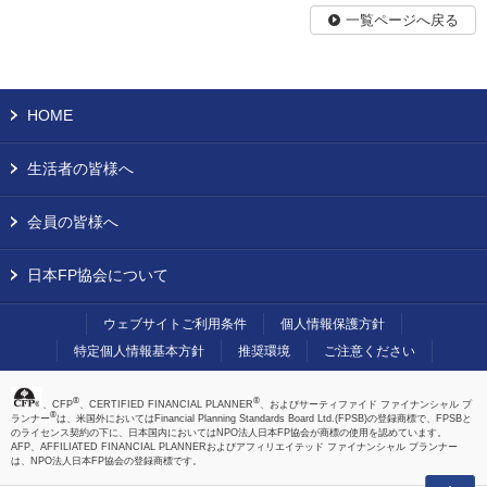
一覧ページへ戻る
HOME
生活者の皆様へ
会員の皆様へ
日本FP協会について
ウェブサイトご利用条件
個人情報保護方針
特定個人情報基本方針
推奨環境
ご注意ください
®
®
、CFP
、CERTIFIED FINANCIAL PLANNER
、およびサーティファイド ファイナンシャル プ
®
ランナー
は、米国外においてはFinancial Planning Standards Board Ltd.(FPSB)の登録商標で、FPSBと
のライセンス契約の下に、日本国内においてはNPO法人日本FP協会が商標の使用を認めています。
AFP、AFFILIATED FINANCIAL PLANNERおよびアフィリエイテッド ファイナンシャル プランナー
は、NPO法人日本FP協会の登録商標です。
上へ