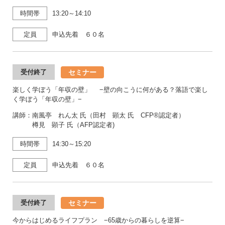
時間帯
13:20～14:10
定員
申込先着 ６０名
セミナー
受付終了
楽しく学ぼう「年収の壁」 −壁の向こうに何がある？落語で楽し
く学ぼう「年収の壁」−
講師：南風亭 れん太 氏（田村 顕太 氏 CFP®認定者）
樽見 顕子 氏（AFP認定者)
時間帯
14:30～15:20
定員
申込先着 ６０名
セミナー
受付終了
今からはじめるライフプラン −65歳からの暮らしを逆算−