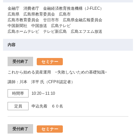
金融庁 消費者庁 金融経済教育推進機構（J-FLEC）
広島県 広島県教育委員会 広島市
広島市教育委員会 廿日市市 広島県金融広報委員会
中国新聞社 中国放送 広島テレビ
広島ホームテレビ テレビ新広島 広島エフエム放送
内容
セミナー
受付終了
これから始める資産運用 −失敗しないための基礎知識−
講師：川本 洋平 氏（CFP®認定者）
時間帯
10:20～11:10
定員
申込先着 ６０名
セミナー
受付終了