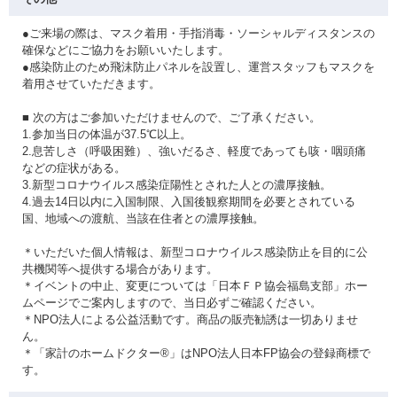
●ご来場の際は、マスク着用・手指消毒・ソーシャルディスタンスの
確保などにご協力をお願いいたします。
●感染防止のため飛沫防止パネルを設置し、運営スタッフもマスクを
着用させていただきます。
■ 次の方はご参加いただけませんので、ご了承ください。
1.参加当日の体温が37.5℃以上。
2.息苦しさ（呼吸困難）、強いだるさ、軽度であっても咳・咽頭痛
などの症状がある。
3.新型コロナウイルス感染症陽性とされた人との濃厚接触。
4.過去14日以内に入国制限、入国後観察期間を必要とされている
国、地域への渡航、当該在住者との濃厚接触。
＊いただいた個人情報は、新型コロナウイルス感染防止を目的に公
共機関等へ提供する場合があります。
＊イベントの中止、変更については「日本ＦＰ協会福島支部」ホー
ムページでご案内しますので、当日必ずご確認ください。
＊NPO法人による公益活動です。商品の販売勧誘は一切ありませ
ん。
＊「家計のホームドクター®」はNPO法人日本FP協会の登録商標で
す。