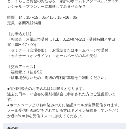
ど、くらしとお金のお悩みを「家計のホームドクター®」ファイナ
ンシャル・プランナーに相談してみませんか？
時間 14：15〜15：05／15：15〜16：05
定員 各回2組計4組
【お申込方法】
・相談会：お電話で受付…TEL：0120-874-251（受付時間／平日
10：00〜17：00）
・セミナー（会場参加）：お電話またはホームページで受付
・セミナー（オンライン）：ホームページのみの受付
【交通アクセス】
・福島駅より徒歩5分
・駐車場がないため、周辺の有料駐車場をご利用ください。
●個別相談会のお申込みは1回限りとなります。
過去に日本ＦＰ協会の個別相談会に参加された方はご遠慮願いま
す。
●ホームページよりお申込みの方に確認メールが自動配信されます。
メール受信拒否設定をされている方はドメイン解除をしていただく
か@jafp.or.jpを受信リストに加えてください。
その他