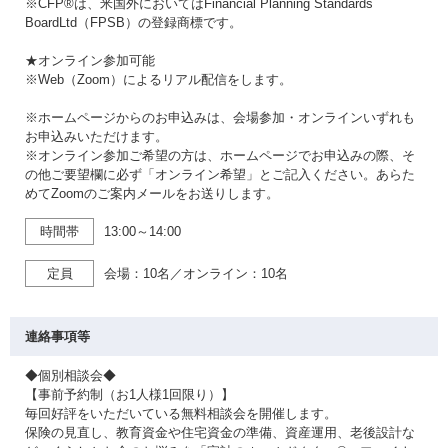
※CFP®は、米国外においてはFinancial Planning Standards
BoardLtd（FPSB）の登録商標です。
★オンライン参加可能
※Web（Zoom）によるリアル配信をします。
※ホームページからのお申込みは、会場参加・オンラインいずれも
お申込みいただけます。
※オンライン参加ご希望の方は、ホームページでお申込みの際、そ
の他ご要望欄に必ず「オンライン希望」とご記入ください。あらた
めてZoomのご案内メールをお送りします。
時間帯
13:00～14:00
定員
会場：10名／オンライン：10名
連絡事項等
◆個別相談会◆
【事前予約制（お1人様1回限り）】
毎回好評をいただいている無料相談会を開催します。
保険の見直し、教育資金や住宅資金の準備、資産運用、老後設計な