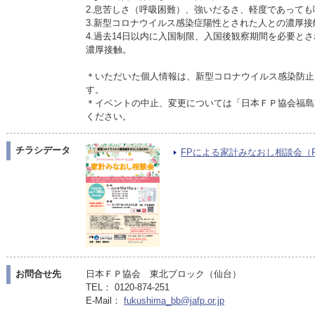
2.息苦しさ（呼吸困難）、強いだるさ、軽度であって
3.新型コロナウイルス感染症陽性とされた人との濃厚接
4.過去14日以内に入国制限、入国後観察期間を必要と
濃厚接触。
＊いただいた個人情報は、新型コロナウイルス感染防止
す。
＊イベントの中止、変更については「日本ＦＰ協会福島
ください。
チラシデータ
FPによる家計みなおし相談会（PDF
お問合せ先
日本ＦＰ協会 東北ブロック（仙台）
TEL： 0120-874-251
E-Mail：
fukushima_bb@jafp.or.jp