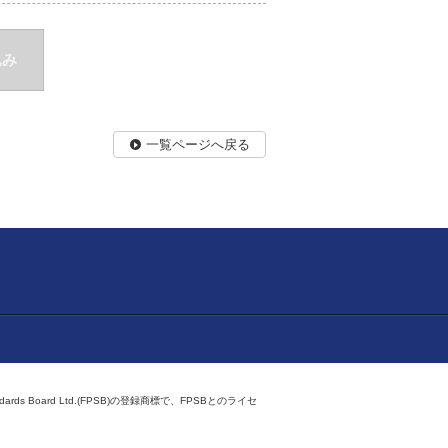
込み
一覧ページへ戻る
ndards Board Ltd.(FPSB)の登録商標で、FPSBとのライセ