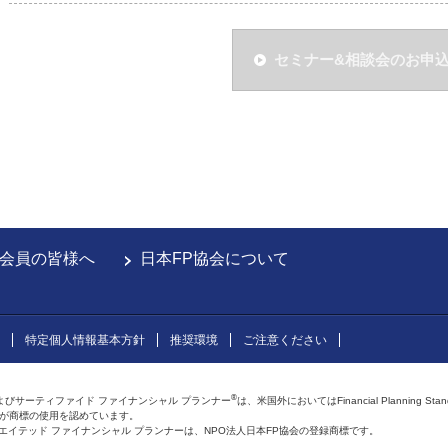
セミナー&相談会のお申
会員の皆様へ
日本FP協会について
特定個人情報基本方針
推奨環境
ご注意ください
®
よびサーティファイド ファイナンシャル プランナー
は、米国外においてはFinancial Planning Sta
会が商標の使用を認めています。
およびアフィリエイテッド ファイナンシャル プランナーは、NPO法人日本FP協会の登録商標です。