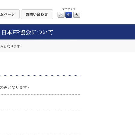
文字サイズ
小
中
大
のみとなります）
話のみとなります）