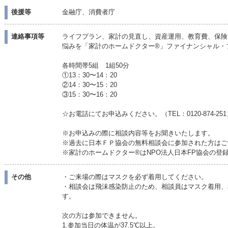
後援等
金融庁、消費者庁
連絡事項等
ライフプラン、家計の見直し、資産運用、教育費、保険
悩みを「家計のホームドクター®」ファイナンシャル・
各時間帯5組 1組50分
①13：30〜14：20
②14：30〜15：20
③15：30〜16：20
☆お電話にてお申込みください。（TEL：0120-874-2
※お申込みの際に相談内容等をお聞きいたします。
※過去に日本ＦＰ協会の無料相談会に参加された方はご
※家計のホームドクター®はNPO法人日本FP協会の登
その他
・ご来場の際はマスクを必ず着用してください。
・相談会は飛沫感染防止のため、相談員はマスク着用、
す。
次の方は参加できません。
1.参加当日の体温が37.5℃以上。