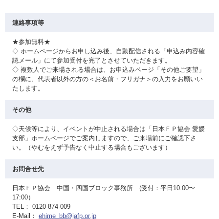
連絡事項等
★参加無料★
◇ ホームページからお申し込み後、自動配信される「申込み内容確
認メール」にて参加受付を完了とさせていただきます。
◇ 複数人でご来場される場合は、お申込みページ「その他ご要望」
の欄に、代表者以外の方の＜お名前・フリガナ＞の入力をお願いい
たします。
その他
◇天候等により、イベントが中止される場合は「日本ＦＰ協会 愛媛
支部」ホームページでご案内しますので、ご来場前にご確認下さ
い。（やむをえず予告なく中止する場合もございます）
お問合せ先
日本ＦＰ協会 中国・四国ブロック事務所 (受付：平日10:00〜
17:00）
TEL： 0120-874-009
E-Mail：
ehime_bb@jafp.or.jp