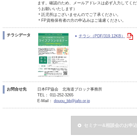
ます。確認のため、メールアドレスは必ず入力してくだ
うお願いいたします）
＊託児所はございませんのでご了承ください。
＊FP資格保有者の方の申込みはご遠慮ください。
チラシデータ
チラシ（PDF/319.12KB）
お問合せ先
日本FP協会 北海道ブロック事務所
TEL： 011-252-3265
E-Mail：
douou_bb@jafp.or.jp
セミナー&相談会のお申