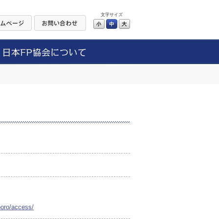
文字サイズ
小
中
大
poro/access/