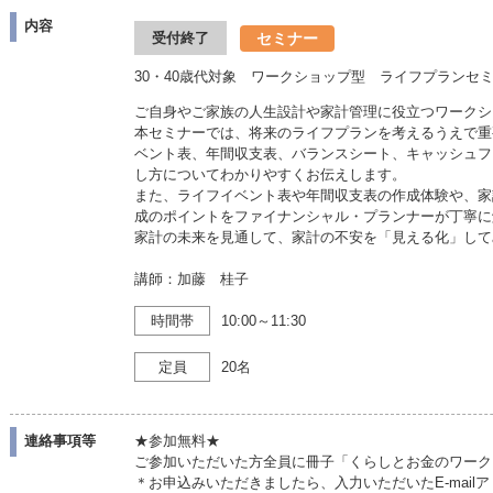
内容
セミナー
受付終了
30・40歳代対象 ワークショップ型 ライフプランセ
ご自身やご家族の人生設計や家計管理に役立つワークシ
本セミナーでは、将来のライフプランを考えるうえで重
ベント表、年間収支表、バランスシート、キャッシュフ
し方についてわかりやすくお伝えします。
また、ライフイベント表や年間収支表の作成体験や、家
成のポイントをファイナンシャル・プランナーが丁寧に
家計の未来を見通して、家計の不安を「見える化」して
講師：加藤 桂子
時間帯
10:00～11:30
定員
20名
連絡事項等
★参加無料★
ご参加いただいた方全員に冊子「くらしとお金のワーク
＊お申込みいただきましたら、入力いただいたE-mai