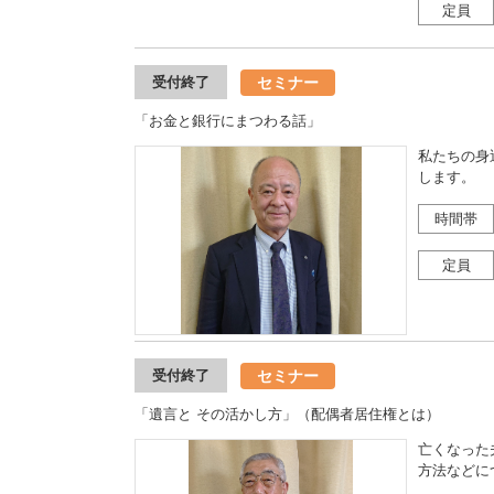
定員
セミナー
受付終了
「お金と銀行にまつわる話」
私たちの身
します。
時間帯
定員
セミナー
受付終了
「遺言と その活かし方」（配偶者居住権とは）
亡くなった
方法などに