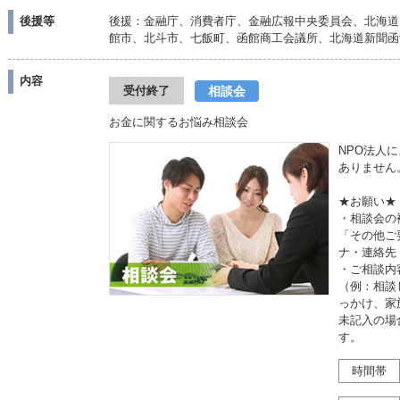
後援等
後援：金融庁、消費者庁、金融広報中央委員会、北海道
館市、北斗市、七飯町、函館商工会議所、北海道新聞函
内容
相談会
受付終了
お金に関するお悩み相談会
NPO法人
ありません
★お願い★
・相談会の
「その他ご
ナ・連絡先
・ご相談内
（例：相談
っかけ、家
未記入の場
す。
時間帯