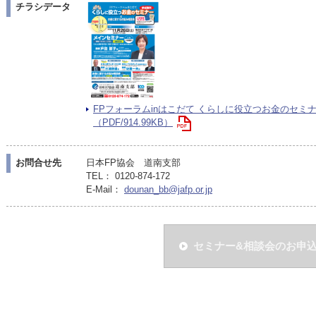
チラシデータ
FPフォーラムinはこだて くらしに役立つお金のセミ
（PDF/914.99KB）
お問合せ先
日本FP協会 道南支部
TEL： 0120-874-172
E-Mail：
dounan_bb@jafp.or.jp
セミナー&相談会のお申