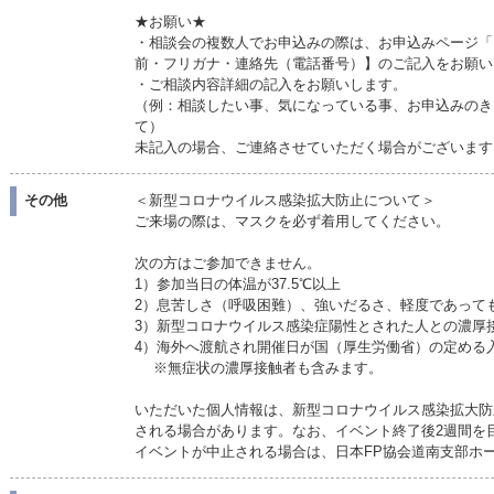
★お願い★
・相談会の複数人でお申込みの際は、お申込みページ「
前・フリガナ・連絡先（電話番号）】のご記入をお願い
・ご相談内容詳細の記入をお願いします。
（例：相談したい事、気になっている事、お申込みのき
て）
未記入の場合、ご連絡させていただく場合がございます
その他
＜新型コロナウイルス感染拡大防止について＞
ご来場の際は、マスクを必ず着用してください。
次の方はご参加できません。
1）参加当日の体温が37.5℃以上
2）息苦しさ（呼吸困難）、強いだるさ、軽度であって
3）新型コロナウイルス感染症陽性とされた人との濃厚
4）海外へ渡航され開催日が国（厚生労働省）の定める
※無症状の濃厚接触者も含みます。
いただいた個人情報は、新型コロナウイルス感染拡大防
される場合があります。なお、イベント終了後2週間を
イベントが中止される場合は、日本FP協会道南支部ホ