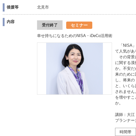
後援等
北見市
内容
セミナー
受付終了
幸せ持ちになるためのNISA・iDeCo活用術
「NISA
て人気があ
その背景に
に関する漠
か。不安だ
来のために
し、将来の
と、いくら
されません
を増やすこ
か。
講師：大江
プランナー
時間帯