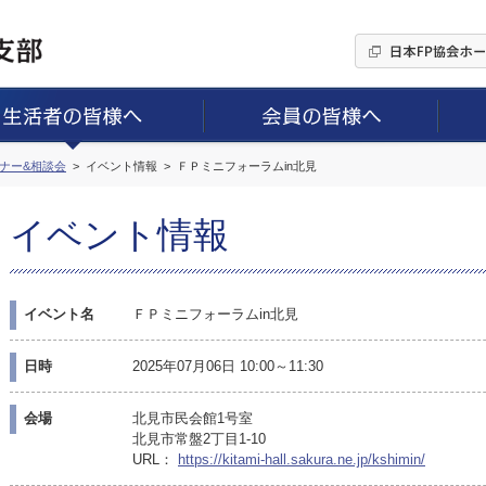
ミナー&相談会
イベント情報
ＦＰミニフォーラムin北見
イベント情報
イベント名
ＦＰミニフォーラムin北見
日時
2025年07月06日 10:00～11:30
会場
北見市民会館1号室
北見市常盤2丁目1-10
URL：
https://kitami-hall.sakura.ne.jp/kshimin/