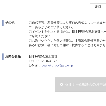
定員
その他
〇自然災害、悪天候等により事前の告知なしに中止また
で、あらかじめご了承ください。
〇イベントを中止する場合は、日本FP協会道北支部ホ
ご確認ください。
〇お送りいただいた個人情報は、本講演会開催事務のた
あるいは第三者に対して開示・提供することはありませ
お問合せ先
日本FP協会道北支部
TEL： 0120-874-172
E-Mail：
douhoku_bb@jafp.or.jp
セミナー&相談会のお申