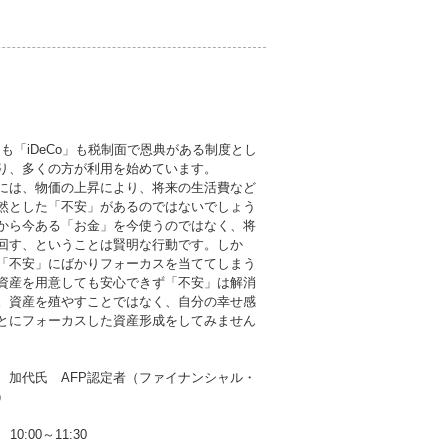
」も「iDeCo」も税制面で恩典がある制度とし
り、多くの方が利用を始めています。
は、物価の上昇により、将来の生活費など
然とした「不安」があるのではないでしょう
から今ある「お金」を今使うのではなく、将
回す、ということは賢明な行動です。しか
「不安」にばかりフォーカスを当ててしまう
資産を用意しても安心できず「不安」は解消
。資産を殖やすことではなく、自分の幸せ感
とにフォーカスした資産形成をしてみません
 加代氏 AFP認定者（ファイナンシャル・
）
10:00～11:30