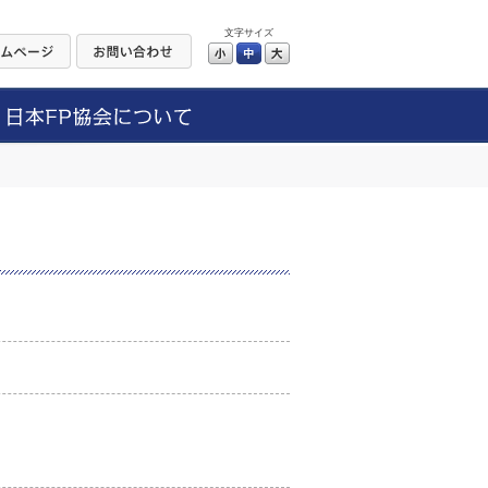
文字サイズ
小
中
大