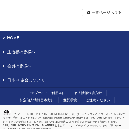
一覧ページへ戻る
HOME
生活者の皆様へ
会員の皆様へ
日本FP協会について
ウェブサイトご利用条件
個人情報保護方針
特定個人情報基本方針
推奨環境
ご注意ください
®
®
、CFP
、CERTIFIED FINANCIAL PLANNER
、およびサーティファイド ファイナンシャル プ
®
ランナー
は、米国外においてはFinancial Planning Standards Board Ltd.(FPSB)の登録商標で、FPSBと
のライセンス契約の下に、日本国内においてはNPO法人日本FP協会が商標の使用を認めています。
AFP、AFFILIATED FINANCIAL PLANNERおよびアフィリエイテッド ファイナンシャル プランナー