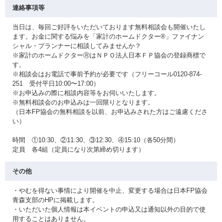
連絡事項等
当日は、毎回ご好評をいただいております無料相談会も開催いたし
ます。お金に関する悩みを「家計のホームドクター®」ファイナン
シャル・プランナーに相談してみませんか？
※家計のホームドクターⓇはＮＰＯ法人日本ＦＰ協会の登録商標で
す。
※相談会はお電話で事前予約が必要です（フリーコール0120-874-
251 受付平日10:00〜17:00）
※お申込みの際に相談内容等をお伺いいたします。
※無料相談会のお申込みは一回限りとなります。
（日本FP協会の無料相談を以前、お申込みされた方はご遠慮くださ
い）
時間 ①10:30、②11:30、③12:30、④15:10（各50分間）
定員 各4組（定員になり次第締め切ります）
その他
・やむを得ない事情により開催を中止、変更する場合は日本FP協会
青森支部のHPに掲載します。
・いただいた個人情報は本イベントの申込又は通知以外の目的で使
用することはありません。