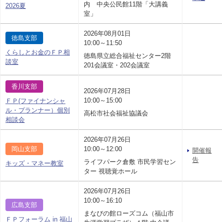
内 中央公民館11階「大講義
2026夏
室」
2026年08月01日
徳島支部
10:00～11:50
くらしとお金のＦＰ相
徳島県立総合福祉センター2階
談室
201会議室・202会議室
香川支部
2026年07月28日
10:00～15:00
ＦＰ(ファイナンシャ
ル・プランナー）個別
高松市社会福祉協議会
相談会
2026年07月26日
岡山支部
10:00～12:00
開催報
告
ライフパーク倉敷 市民学習セン
キッズ・マネー教室
ター 視聴覚ホール
2026年07月26日
10:00～16:10
広島支部
まなびの館ローズコム（福山市
ＦＰフォーラム in 福山