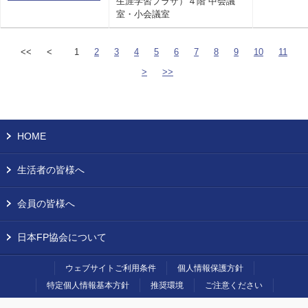
生涯学習プラザ）４階 中会議
室・小会議室
<<
<
1
2
3
4
5
6
7
8
9
10
11
>
>>
HOME
生活者の皆様へ
会員の皆様へ
日本FP協会について
ウェブサイトご利用条件
個人情報保護方針
特定個人情報基本方針
推奨環境
ご注意ください