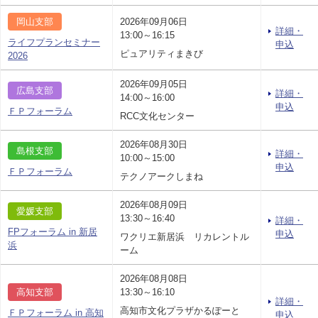
岡山支部
2026年09月06日
詳細・
13:00～16:15
ライフプランセミナー
申込
ピュアリティまきび
2026
2026年09月05日
広島支部
詳細・
14:00～16:00
申込
ＦＰフォーラム
RCC文化センター
2026年08月30日
島根支部
詳細・
10:00～15:00
申込
ＦＰフォーラム
テクノアークしまね
2026年08月09日
愛媛支部
13:30～16:40
詳細・
FPフォーラム in 新居
申込
ワクリエ新居浜 リカレントル
浜
ーム
2026年08月08日
高知支部
13:30～16:10
詳細・
高知市文化プラザかるぽーと
ＦＰフォーラム in 高知
申込