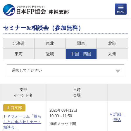
セミナー&相談会（参加無料）
北海道
東北
関東
北陸
東海
近畿
中国・四国
九州
選択してください
支部
日時
イベント名
会場
山口支部
2026年09月12日
詳細・
10:00～11:50
ＦＰフォーラム「暮ら
申込
しとお金のセミナー・
海峡メッセ下関
相談会」