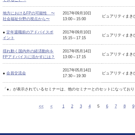
地方におけるFPの可能性 〜
2017年09月10日
ピュアリティまき
社会福祉分野の視点から〜
13:00～15:00
●
定年退職前のアドバイスポ
2017年09月10日
ピュアリティまき
イント
15:15～17:15
揺れ動く国内外の経済動向を
2017年05月14日
ピュアリティまき
FPアドバイスに活かすには？
13:00～17:15
2017年05月14日
●
会員交流会
ピュアリティまき
17:30～19:30
「●」が表示されているセミナーは、他のセミナーとのセットになっており
<<
<
1
2
3
4
5
6
7
8
9