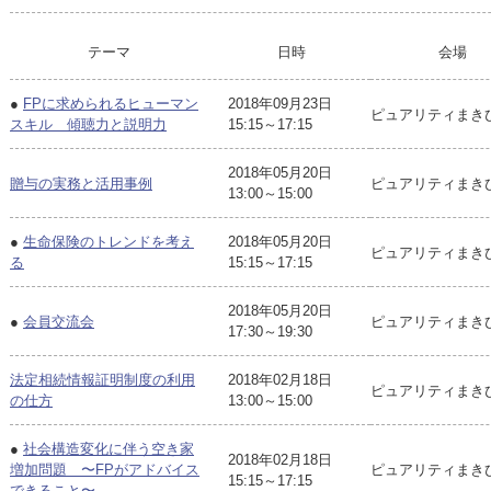
テーマ
日時
会場
●
FPに求められるヒューマン
2018年09月23日
ピュアリティまき
スキル 傾聴力と説明力
15:15～17:15
2018年05月20日
贈与の実務と活用事例
ピュアリティまき
13:00～15:00
●
生命保険のトレンドを考え
2018年05月20日
ピュアリティまき
る
15:15～17:15
2018年05月20日
●
会員交流会
ピュアリティまき
17:30～19:30
法定相続情報証明制度の利用
2018年02月18日
ピュアリティまき
の仕方
13:00～15:00
●
社会構造変化に伴う空き家
2018年02月18日
増加問題 〜FPがアドバイス
ピュアリティまき
15:15～17:15
できること〜