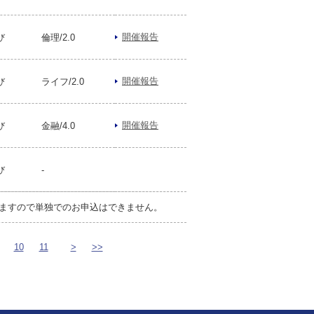
開催報告
び
倫理/2.0
開催報告
び
ライフ/2.0
開催報告
び
金融/4.0
び
-
ますので単独でのお申込はできません。
10
11
>
>>