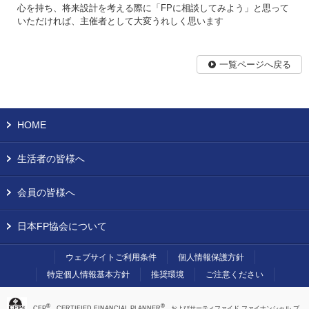
心を持ち、将来設計を考える際に「FPに相談してみよう」と思って
いただければ、主催者として大変うれしく思います
一覧ページへ戻る
HOME
生活者の皆様へ
会員の皆様へ
日本FP協会について
ウェブサイトご利用条件
個人情報保護方針
特定個人情報基本方針
推奨環境
ご注意ください
®
®
、CFP
、CERTIFIED FINANCIAL PLANNER
、およびサーティファイド ファイナンシャル プ