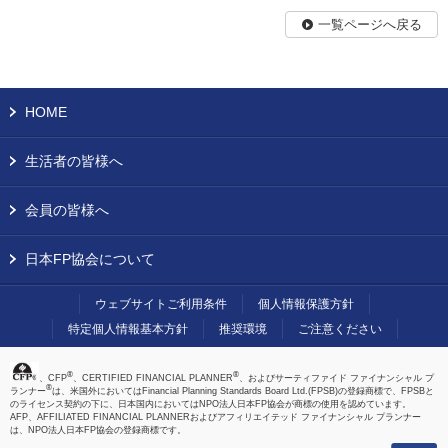
一覧ページへ戻る
HOME
生活者の皆様へ
会員の皆様へ
日本FP協会について
ウェブサイトご利用条件
個人情報保護方針
特定個人情報基本方針
推奨環境
ご注意ください
®
®
、CFP
、CERTIFIED FINANCIAL PLANNER
、およびサーティファイド ファイナンシャル プ
®
ランナー
は、米国外においてはFinancial Planning Standards Board Ltd.(FPSB)の登録商標で、FPSBと
のライセンス契約の下に、日本国内においてはNPO法人日本FP協会が商標の使用を認めています。
AFP、AFFILIATED FINANCIAL PLANNERおよびアフィリエイテッド ファイナンシャル プランナー
は、NPO法人日本FP協会の登録商標です。