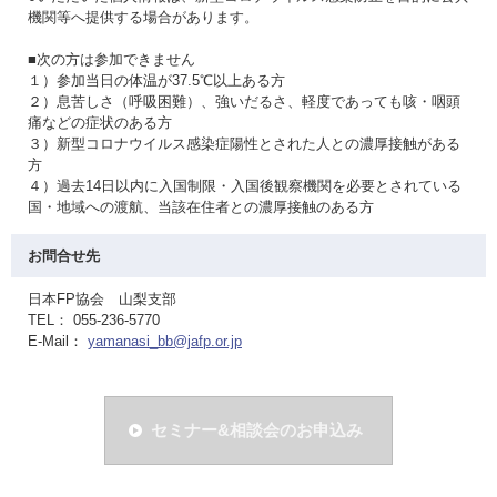
機関等へ提供する場合があります。
■次の方は参加できません
１）参加当日の体温が37.5℃以上ある方
２）息苦しさ（呼吸困難）、強いだるさ、軽度であっても咳・咽頭
痛などの症状のある方
３）新型コロナウイルス感染症陽性とされた人との濃厚接触がある
方
４）過去14日以内に入国制限・入国後観察機関を必要とされている
国・地域への渡航、当該在住者との濃厚接触のある方
お問合せ先
日本FP協会 山梨支部
TEL： 055-236-5770
E-Mail：
yamanasi_bb@jafp.or.jp
セミナー&相談会のお申込み