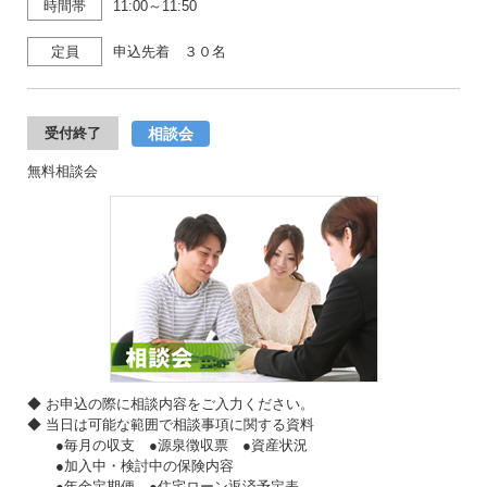
時間帯
11:00～11:50
定員
申込先着 ３０名
相談会
受付終了
無料相談会
◆ お申込の際に相談内容をご入力ください。
◆ 当日は可能な範囲で相談事項に関する資料
●毎月の収支 ●源泉徴収票 ●資産状況
●加入中・検討中の保険内容
●年金定期便 ●住宅ローン返済予定表