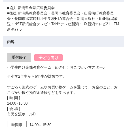
■協力 新潟県金融広報委員会
■後援 新潟県教育委員会・長岡市教育委員会・出雲崎町教育委員
会・長岡市出雲崎町小中学校PTA連合会・新潟日報社・BSN新潟放
送・NST新潟総合テレビ・TeNYテレビ新潟・UX新潟テレビ21・FM
新潟77.5
内容
子ども向け
受付終了
小学生向け金銭教育ゲーム めざせ！おこづかいマスター♪
※小学2年生から6年生が対象です。
すごろく形式のゲームやお買い物ゲームを通じて、お金のこと、お
こづかい帳や預貯金通帳などを学べます。
[ 時 間 ]
14:00~15:30
[ 会 場 ]
市民交流ホールD
時間帯
14:00～15:30