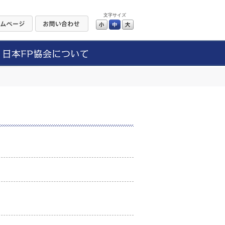
文字サイズ
小
中
大