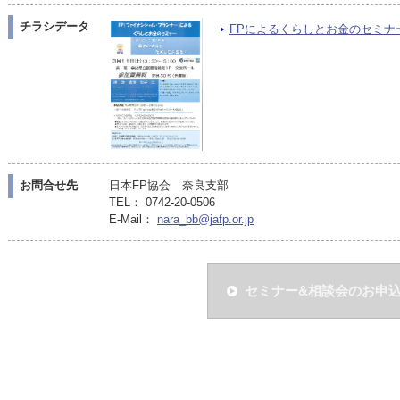
チラシデータ
FPによるくらしとお金のセミナーPD
お問合せ先
日本FP協会 奈良支部
TEL： 0742-20-0506
E-Mail：
nara_bb@jafp.or.jp
セミナー&相談会のお申