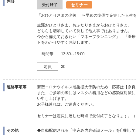
内容
セミナー
受付終了
「おひとりさまの老後」 〜早めの準備で充実した人生
生涯おひとりさま、おふたりさまからおひとりさま。
どちらも増加していて決して他人事ではありません。
今から備えておきたい「マネープランニング」、「医療
トをわかりやすくお話します。
時間帯
13:30～15:00
定員
30
連絡事項等
新型コロナウイルス感染拡大予防のため、応募は【奈良
また、ご参加の際にはマスクの着用などの感染症対策に
い申し上げます。
お子様連れは、ご遠慮ください。
セミナーは定員に達した時点で受付終了となります。（
その他
◆自動配信される「申込み内容確認メール」を印刷して