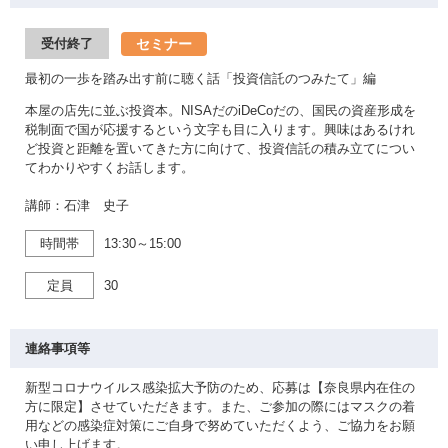
セミナー
受付終了
最初の一歩を踏み出す前に聴く話「投資信託のつみたて」編
本屋の店先に並ぶ投資本。NISAだのiDeCoだの、国民の資産形成を
税制面で国が応援するという文字も目に入ります。興味はあるけれ
ど投資と距離を置いてきた方に向けて、投資信託の積み立てについ
てわかりやすくお話します。
講師：石津 史子
時間帯
13:30～15:00
定員
30
連絡事項等
新型コロナウイルス感染拡大予防のため、応募は【奈良県内在住の
方に限定】させていただきます。また、ご参加の際にはマスクの着
用などの感染症対策にご自身で努めていただくよう、ご協力をお願
い申し上げます。