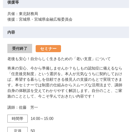
後援等
共催：東北財務局
後援：宮城県・宮城県金融広報委員会
内容
セミナー
受付終了
老後も安心！自分らしく生きるための「老い支度」について
将来の安心、今から準備しませんか？もしもの認知症に備えるなら
「任意後見制度」という選択を。本人が元気なうちに契約しておけ
ば、希望する暮らしを信頼できる後見人の支援のもとで実現できま
す。本セミナーでは制度の仕組みからスムーズな活用法まで、講師
自身の体験談を交えてわかりやすく解説します。自分のこと、ご家
族のこととして、今こそ学んでおきたい内容です！
講師：佐藤 芳一
時間帯
14:00～15:00
定員
50