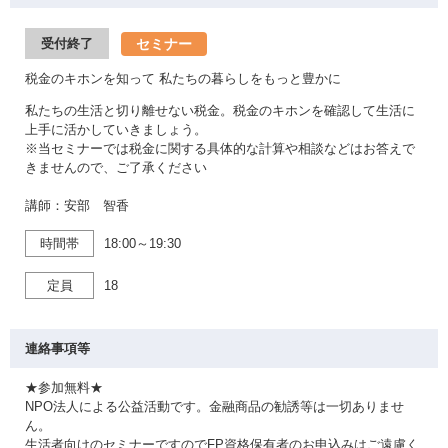
セミナー
受付終了
税金のキホンを知って 私たちの暮らしをもっと豊かに
私たちの生活と切り離せない税金。税金のキホンを確認して生活に
上手に活かしていきましょう。
※当セミナーでは税金に関する具体的な計算や相談などはお答えで
きませんので、ご了承ください
講師：安部 智香
時間帯
18:00～19:30
定員
18
連絡事項等
★参加無料★
NPO法人による公益活動です。金融商品の勧誘等は一切ありませ
ん。
生活者向けのセミナーですのでFP資格保有者のお申込みはご遠慮く