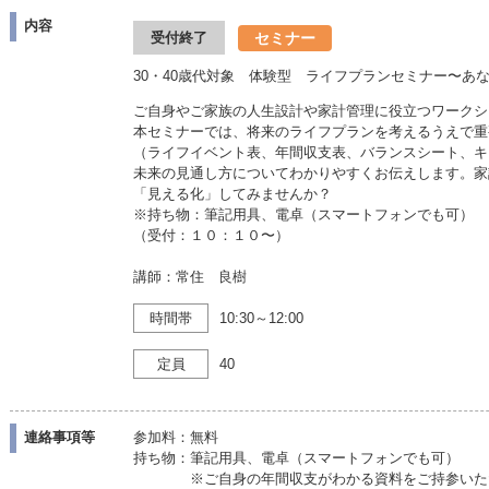
内容
セミナー
受付終了
30・40歳代対象 体験型 ライフプランセミナー〜あ
ご自身やご家族の人生設計や家計管理に役立つワークシ
本セミナーでは、将来のライフプランを考えるうえで重
（ライフイベント表、年間収支表、バランスシート、キ
未来の見通し方についてわかりやすくお伝えします。家
「見える化」してみませんか？
※持ち物：筆記用具、電卓（スマートフォンでも可）
（受付：１０：１０〜）
講師：常住 良樹
時間帯
10:30～12:00
定員
40
連絡事項等
参加料：無料
持ち物：筆記用具、電卓（スマートフォンでも可）
※ご自身の年間収支がわかる資料をご持参いただ