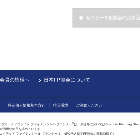
セミナー&相談会のお申
会員の皆様へ
日本FP協会について
特定個人情報基本方針
推奨環境
ご注意ください
®
よびサーティファイド ファイナンシャル プランナー
は、米国外においてはFinancial Planning Sta
会が商標の使用を認めています。
およびアフィリエイテッド ファイナンシャル プランナーは、NPO法人日本FP協会の登録商標です。