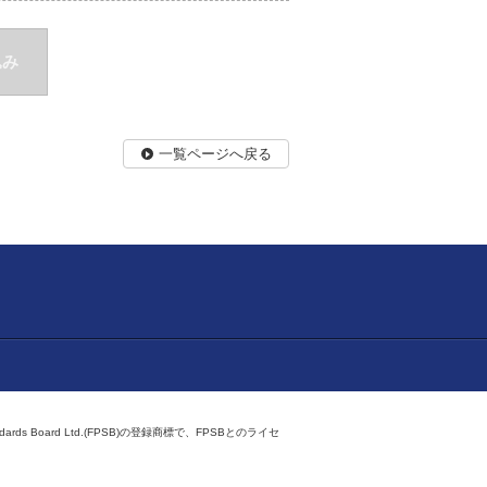
込み
一覧ページへ戻る
ndards Board Ltd.(FPSB)の登録商標で、FPSBとのライセ