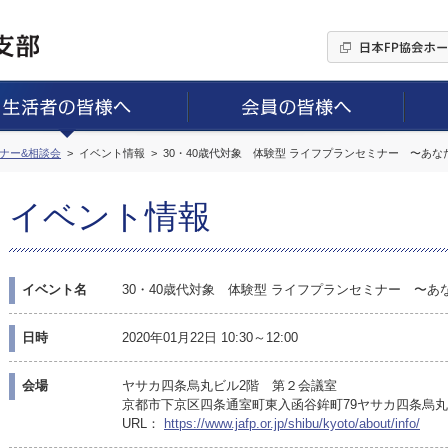
ミナー&相談会
イベント情報
30・40歳代対象 体験型 ライフプランセミナー 〜あ
イベント情報
イベント名
30・40歳代対象 体験型 ライフプランセミナー 〜
日時
2020年01月22日 10:30～12:00
会場
ヤサカ四条烏丸ビル2階 第２会議室
京都市下京区四条通室町東入函谷鉾町79ヤサカ四条烏
URL：
https://www.jafp.or.jp/shibu/kyoto/about/info/