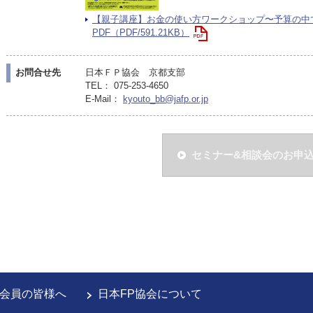
【親子講座】お金の使い方ワークショップ〜予算の中
PDF（PDF/591.21KB）
お問合せ先
日本ＦＰ協会 京都支部
TEL： 075-253-4650
E-Mail：
kyouto_bb@jafp.or.jp
セミナー&相談会のお申
会員の皆様へ
日本FP協会について