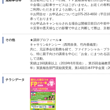
連絡事項等
生活者向けセミナーの為、ＦＰ資格保有者の方のお申込
※会場には駐車サービスはございません。お近くの有料
ご利用いただきますようお願いします。
※お問合せ・お申込みについては075-253-4650（平日10
承っております。
※お申込みキャンセルされる場合は開催日前日の午前中
※災害や悪天候などの影響で中止と判断して際は、京都
その他
★講師プロフィール★
キャサリン&ナンシー（西岡奈美、竹内香織里）
共に、元証券会社勤務を経て、ファイナンシャル・プラ
ら、特に親子向けの講座を中心に「お金」にまつわる話
して活動。
実績は160講座以上（2019年8月現在）。第15回金融
年）実践報告部門奨励賞受賞。第14回日本FP学会賞（2
チラシデータ