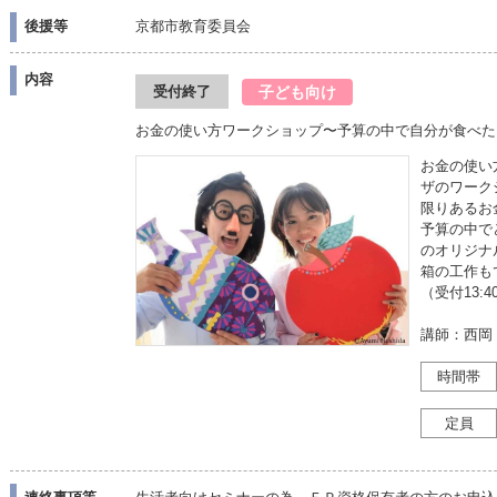
後援等
京都市教育委員会
内容
子ども向け
受付終了
お金の使い方ワークショップ〜予算の中で自分が食べた
お金の使い
ザのワーク
限りあるお
予算の中で
のオリジナ
箱の工作も
（受付13:4
講師：西岡 
時間帯
定員