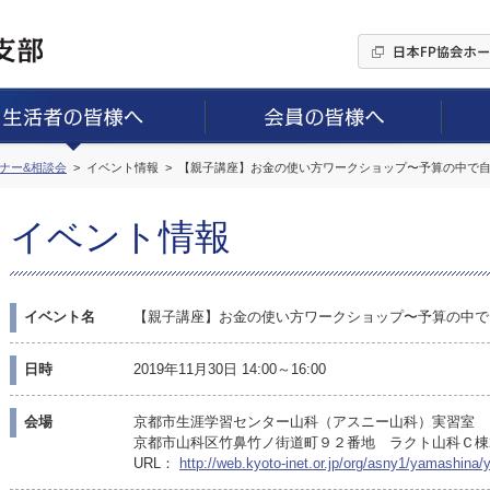
ミナー&相談会
イベント情報
【親子講座】お金の使い方ワークショップ〜予算の中で
イベント情報
イベント名
【親子講座】お金の使い方ワークショップ〜予算の中で
日時
2019年11月30日 14:00～16:00
会場
京都市生涯学習センター山科（アスニー山科）実習室
京都市山科区竹鼻竹ノ街道町９２番地 ラクト山科Ｃ棟
URL：
http://web.kyoto-inet.or.jp/org/asny1/yamashin