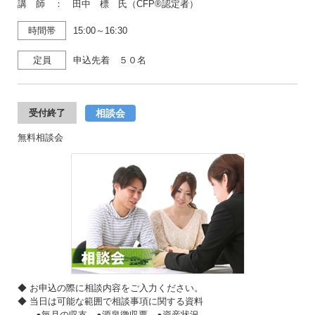
講 師 ： 田中 標 氏（CFP®認定者）
時間帯
15:00～16:30
定員
申込先着 ５０名
相談会
受付終了
無料相談会
◆ お申込の際に相談内容をご入力ください。
◆ 当日は可能な範囲で相談事項に関する資料
●毎月の収支 ●源泉徴収票 ●資産状況