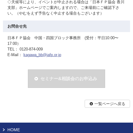
◇天候等により、イベントが中止される場合は「日本ＦＰ協会 香川
支部」ホームページでご案内しますので、ご来場前にご確認下さ
い。（やむをえず予告なく中止する場合もございます）
お問合せ先
日本ＦＰ協会 中国・四国ブロック事務所 (受付：平日10:00〜
17:00）
TEL： 0120-874-009
E-Mail：
kagawa_bb@jafp.or.jp
セミナー&相談会のお申込み
一覧ページへ戻る
HOME