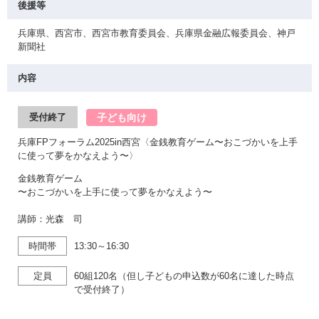
後援等
兵庫県、西宮市、西宮市教育委員会、兵庫県金融広報委員会、神戸
新聞社
内容
子ども向け
受付終了
兵庫FPフォーラム2025in西宮〈金銭教育ゲーム〜おこづかいを上手
に使って夢をかなえよう〜〉
金銭教育ゲーム
〜おこづかいを上手に使って夢をかなえよう〜
講師：光森 司
時間帯
13:30～16:30
定員
60組120名（但し子どもの申込数が60名に達した時点
で受付終了）