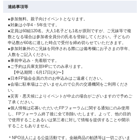
連絡事項等
●参加無料。親子向けイベントとなります。
●対象は小学4・5年生です。
●定員は60組120名。大人1名子ども1名が原則ですが、ご兄妹等で複
数となる場合は参加者全員分の氏名を登録してください。子どもの
申込数が60名に達した時点で受付を締め切らせていただきます。
●参加対象外のご兄妹を同伴される際には備考欄にお子さまの学年、
人数をご記入ください。
●事前申込み・先着順です。
●ご予約は兵庫支部HPにてのみ承ります。
【申込期間：6月17日(火)〜】
●日本FP協会会員の方のお申込みはご遠慮ください。
●会場に駐車場はございませんので公共の交通機関をご利用くださ
い。
●災害・悪天候によりイベントが中止の場合がございますので予めご
了承ください。
●個人情報は応募いただいたFPフォーラムに関する通知にのみ使用
し、FPフォーラム終了後に全て削除いたします。よって、他の目的
で使用することあるいは第三者に対して情報を提供することや開示
することもありません。
＊NPO法人による公益活動です。金融商品の勧誘等は一切ございま