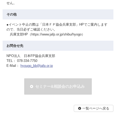
せん。
その他
●イベント中止の際は「日本ＦＰ協会兵庫支部」HPでご案内します
ので、当日必ずご確認ください。
兵庫支部HP（https://www.jafp.or.jp/shibu/hyogo）
お問合せ先
NPO法人 日本FP協会兵庫支部
TEL： 078-334-7750
E-Mail：
hyougo_bb@jafp.or.jp
セミナー&相談会のお申込み
一覧ページへ戻る