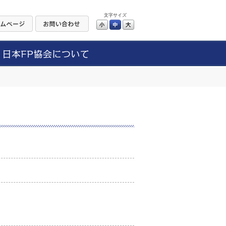
文字サイズ
小
中
大