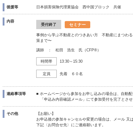
後援等
日本損害保険代理業協会 西中国ブロック 共催
内容
セミナー
受付終了
事例から学ぶ不動産とのつきあい方 不動産にまつわる
策まで〜
講師 ： 松田 浩生 氏（CFP®）
時間帯
13:30～15:30
定員
先着 ６０名
連絡事項等
■ ホームページから参加をお申し込みの場合は、自動配
「申込み内容確認メール」にて参加受付を完了とさせ
その他
【お願い】
お申込後の参加キャンセルや変更の場合は、メール 又は
下記〈お問合せ先〉にご連絡願います。