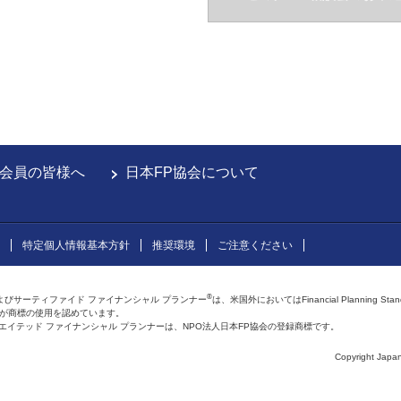
会員の皆様へ
日本FP協会について
特定個人情報基本方針
推奨環境
ご注意ください
®
よびサーティファイド ファイナンシャル プランナー
は、米国外においてはFinancial Planning Sta
会が商標の使用を認めています。
およびアフィリエイテッド ファイナンシャル プランナーは、NPO法人日本FP協会の登録商標です。
Copyright Japan