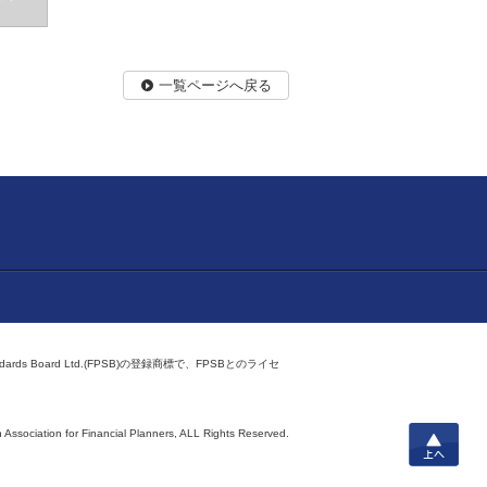
一覧ページへ戻る
ndards Board Ltd.(FPSB)の登録商標で、FPSBとのライセ
上へ
 Association for Financial Planners,
ALL Rights Reserved.