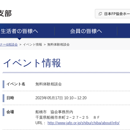
ミナー&相談会
イベント情報
無料体験相談会
イベント情報
イベント名
無料体験相談会
日時
2023年05月17日 10:10～12:20
会場
船橋市 協会事務所内
千葉県船橋市本町２−２７−２５ ８Ｆ
URL：
http://www.jafp.or.jp/shibu/chiba/about/info/