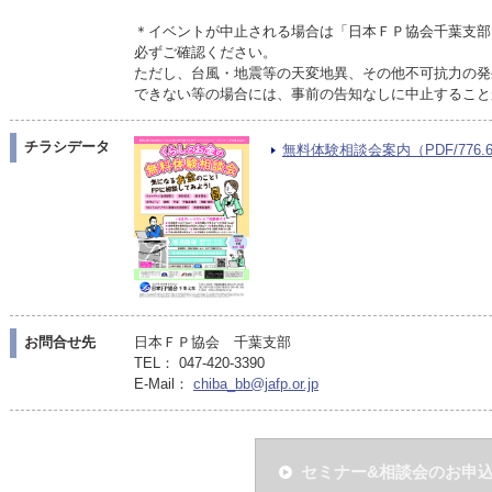
＊イベントが中止される場合は「日本ＦＰ協会千葉支部
必ずご確認ください。
ただし、台風・地震等の天変地異、その他不可抗力の発
できない等の場合には、事前の告知なしに中止すること
チラシデータ
無料体験相談会案内（PDF/776.6
お問合せ先
日本ＦＰ協会 千葉支部
TEL： 047-420-3390
E-Mail：
chiba_bb@jafp.or.jp
セミナー&相談会のお申