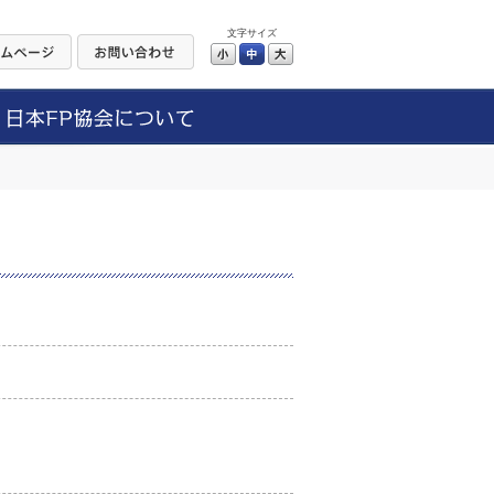
文字サイズ
小
中
大