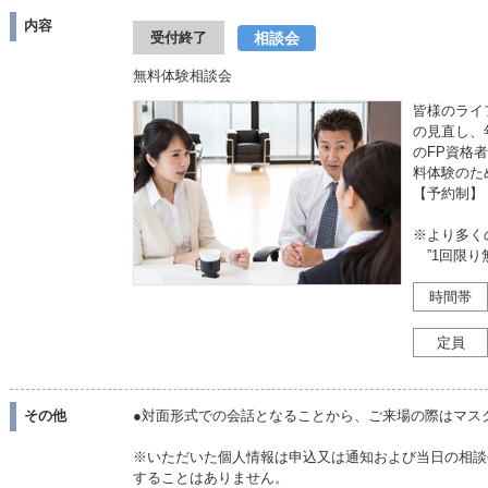
内容
相談会
受付終了
無料体験相談会
皆様のライ
の見直し、
のFP資格
料体験のた
【予約制】
※より多く
”1回限り
時間帯
定員
その他
●対面形式での会話となることから、ご来場の際はマス
※いただいた個人情報は申込又は通知および当日の相談
することはありません。