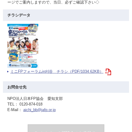
ージでご案内しますので、当日、必ずご確認下さい◇
チラシデータ
ミニFPフォーラムin刈谷 チラシ（PDF/1034.62KB）
お問合せ先
NPO法人日本FP協会 愛知支部
TEL： 0120-874-018
E-Mail：
aichi_bb@jafp.or.jp