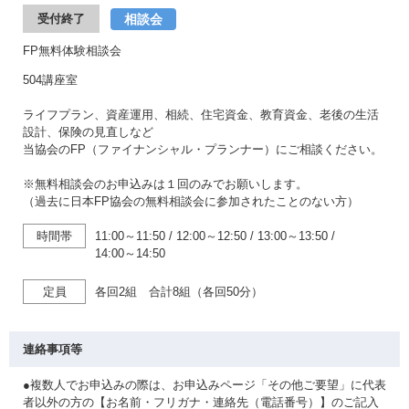
相談会
受付終了
FP無料体験相談会
504講座室
ライフプラン、資産運用、相続、住宅資金、教育資金、老後の生活
設計、保険の見直しなど
当協会のFP（ファイナンシャル・プランナー）にご相談ください。
※無料相談会のお申込みは１回のみでお願いします。
（過去に日本FP協会の無料相談会に参加されたことのない方）
時間帯
11:00～11:50
/
12:00～12:50
/
13:00～13:50
/
14:00～14:50
定員
各回2組 合計8組（各回50分）
連絡事項等
●複数人でお申込みの際は、お申込みページ「その他ご要望」に代表
者以外の方の【お名前・フリガナ・連絡先（電話番号）】のご記入