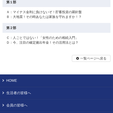
第１部
Ａ：マイナス金利に負けないぞ！貯蓄投資の羅針盤
Ｂ：大地震！その時あなたは家族を守れますか！？
第２部
Ｃ：人ごとではない！「女性のための相続入門」
Ｄ：今、注目の確定拠出年金！その活用法とは？
一覧ページへ戻る
HOME
生活者の皆様へ
会員の皆様へ