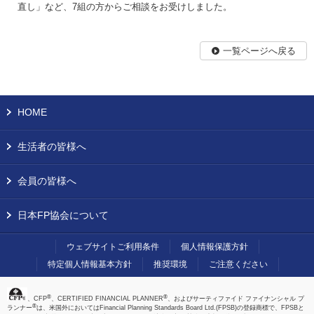
直し」など、7組の方からご相談をお受けしました。
一覧ページへ戻る
HOME
生活者の皆様へ
会員の皆様へ
日本FP協会について
ウェブサイトご利用条件
個人情報保護方針
特定個人情報基本方針
推奨環境
ご注意ください
®
®
、CFP
、CERTIFIED FINANCIAL PLANNER
、およびサーティファイド ファイナンシャル プ
®
ランナー
は、米国外においてはFinancial Planning Standards Board Ltd.(FPSB)の登録商標で、FPSBと