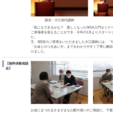
講演：大江加代講師
「私にもできるかな？ 新しくなったNISA入門セミ
ご来場者を迎えることができ、今年の1月よりスタートし
た。
又、4回目のご登壇をいただきました大江講師には、「N
「お金とのつきあい方」までをわかりやすく丁寧に解説
けました。
【無料体験相談
会】
お金にまつわるさまざまな心配や迷いのご相談に、千葉