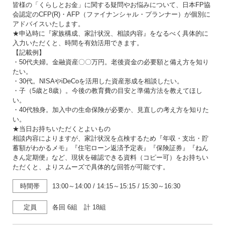
皆様の「くらしとお金」に関する疑問やお悩みについて、日本FP協
会認定のCFP(R)・AFP（ファイナンシャル・プランナー）が個別に
アドバイスいたします。
★申込時に『家族構成、家計状況、相談内容』をなるべく具体的に
入力いただくと、時間を有効活用できます。
【記載例】
・50代夫婦。金融資産〇〇万円。老後資金の必要額と備え方を知り
たい。
・30代。NISAやiDeCoを活用した資産形成を相談したい。
・子（5歳と8歳）。今後の教育費の目安と準備方法を教えてほし
い。
・40代独身。加入中の生命保険が必要か、見直しの考え方を知りた
い。
★当日お持ちいただくとよいもの
相談内容によりますが、家計状況を点検するため『年収・支出・貯
蓄額がわかるメモ』『住宅ローン返済予定表』『保険証券』『ねん
きん定期便』など、現状を確認できる資料（コピー可）をお持ちい
ただくと、よりスムーズで具体的な回答が可能です。
時間帯
13:00～14:00
/
14:15～15:15
/
15:30～16:30
定員
各回 6組 計 18組