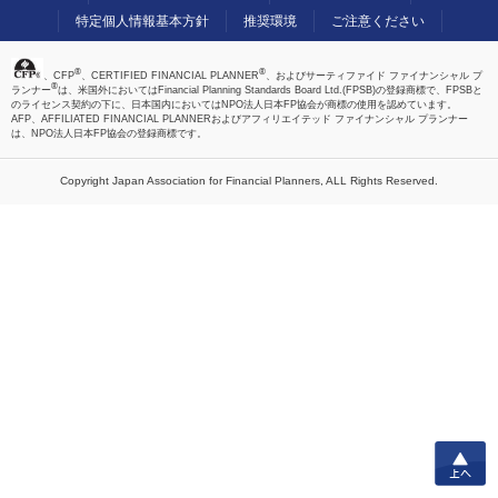
特定個人情報基本方針
推奨環境
ご注意ください
®
®
、CFP
、CERTIFIED FINANCIAL PLANNER
、およびサーティファイド ファイナンシャル プ
®
ランナー
は、米国外においてはFinancial Planning Standards Board Ltd.(FPSB)の登録商標で、FPSBと
のライセンス契約の下に、日本国内においてはNPO法人日本FP協会が商標の使用を認めています。
AFP、AFFILIATED FINANCIAL PLANNERおよびアフィリエイテッド ファイナンシャル プランナー
は、NPO法人日本FP協会の登録商標です。
Copyright Japan Association for Financial Planners,
ALL Rights Reserved.
上へ