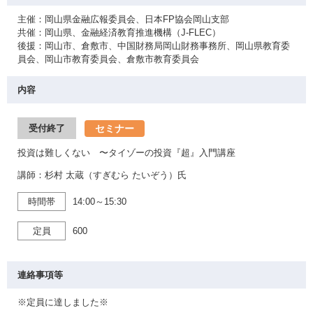
主催：岡山県金融広報委員会、日本FP協会岡山支部
共催：岡山県、金融経済教育推進機構（J-FLEC）
後援：岡山市、倉敷市、中国財務局岡山財務事務所、岡山県教育委
員会、岡山市教育委員会、倉敷市教育委員会
内容
セミナー
受付終了
投資は難しくない 〜タイゾーの投資『超』入門講座
講師：杉村 太蔵（すぎむら たいぞう）氏
時間帯
14:00～15:30
定員
600
連絡事項等
※定員に達しました※