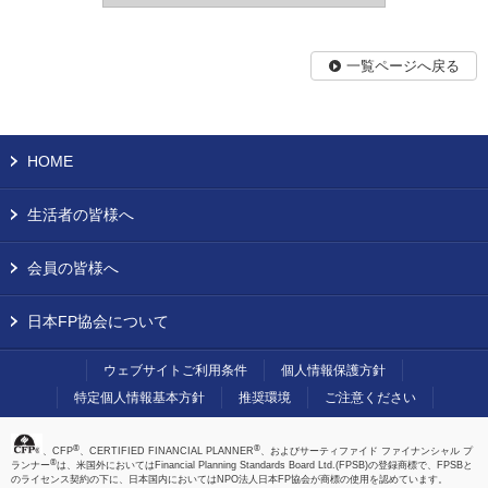
一覧ページへ戻る
HOME
生活者の皆様へ
会員の皆様へ
日本FP協会について
ウェブサイトご利用条件
個人情報保護方針
特定個人情報基本方針
推奨環境
ご注意ください
®
®
、CFP
、CERTIFIED FINANCIAL PLANNER
、およびサーティファイド ファイナンシャル プ
®
ランナー
は、米国外においてはFinancial Planning Standards Board Ltd.(FPSB)の登録商標で、FPSBと
のライセンス契約の下に、日本国内においてはNPO法人日本FP協会が商標の使用を認めています。