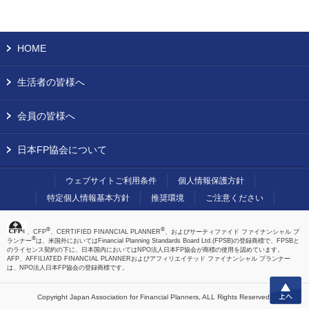
HOME
生活者の皆様へ
会員の皆様へ
日本FP協会について
ウェブサイトご利用条件
個人情報保護方針
特定個人情報基本方針
推奨環境
ご注意ください
®
®
、CFP
、CERTIFIED FINANCIAL PLANNER
、およびサーティファイド ファイナンシャル プ
®
ランナー
は、米国外においてはFinancial Planning Standards Board Ltd.(FPSB)の登録商標で、FPSBと
のライセンス契約の下に、日本国内においてはNPO法人日本FP協会が商標の使用を認めています。
AFP、AFFILIATED FINANCIAL PLANNERおよびアフィリエイテッド ファイナンシャル プランナー
は、NPO法人日本FP協会の登録商標です。
上へ
Copyright Japan Association for Financial Planners,
ALL Rights Reserved.