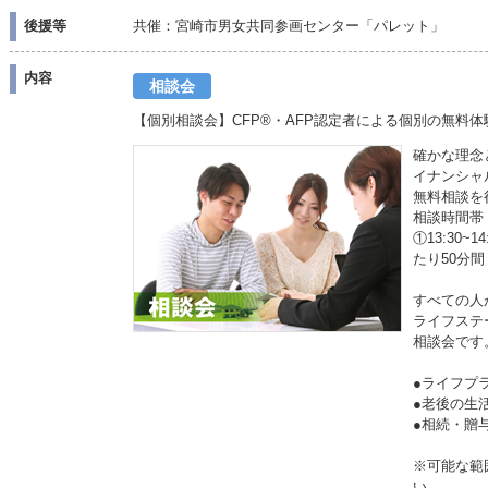
後援等
共催：宮崎市男女共同参画センター「パレット」
内容
相談会
【個別相談会】CFP®・AFP認定者による個別の無料体
確かな理念
イナンシャ
無料相談を
相談時間帯
①13:30~1
たり50分間
すべての人
ライフステ
相談会です
●ライフプ
●老後の
●相続・
※可能な範
い。