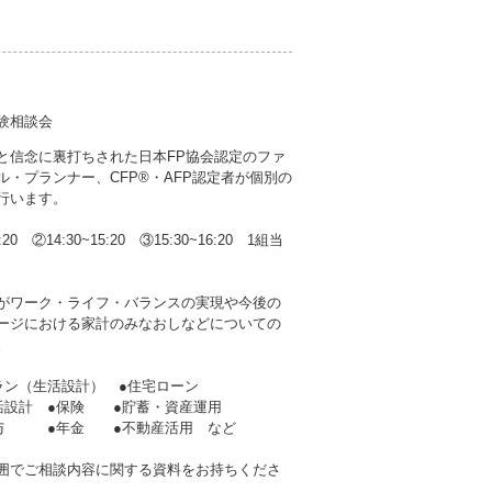
験相談会
と信念に裏打ちされた日本FP協会認定のファ
ル・プランナー、CFP®・AFP認定者が個別の
行います。
4:20 ②14:30~15:20 ③15:30~16:20 1組当
がワーク・ライフ・バランスの実現や今後の
ージにおける家計のみなおしなどについての
。
ラン（生活設計） ●住宅ローン
生活設計 ●保険 ●貯蓄・資産運用
贈与 ●年金 ●不動産活用 など
囲でご相談内容に関する資料をお持ちくださ