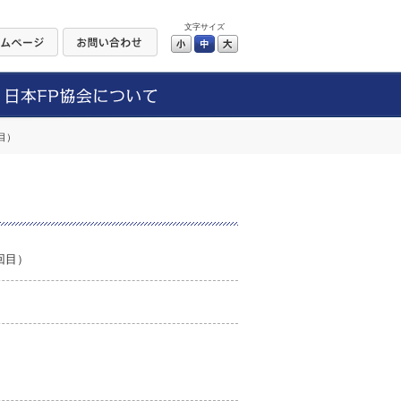
文字サイズ
小
中
大
目）
回目）