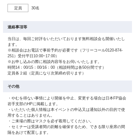
定員
30名
連絡事項等
当日は、毎回ご好評をいただいております無料相談会も開催いたし
ます。
※相談会はお電話で事前予約が必要です（フリーコール0120-874-
251）受付平日10:00~17:00）
※お申し込みの際に相談内容等をお伺いいたします。
時間14：00/15：00/16：00（相談時間は各50分間です）
定員各２組（定員になり次第締め切ります）
その他
・やむを得ない事情により開催を中止、変更する場合は日本FP協会
岩手支部のHPに掲載します。
・いただいた個人情報は本イベントの申込又は通知以外の目的で使
用することはありません。
・ご来場の際はマスクを必ず着用してください。
・セミナーは受講者間の距離を確保するため、できる限り座席の間
隔をあけて配置します。