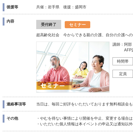
後援等
共催：岩手県 後援：盛岡市
内容
セミナー
受付終了
超高齢化社会 今からできる親の介護、自分の介護への
講師：阿部
AFP認
時間帯
定員
連絡事項等
当日は、毎回ご好評をいただいております無料相談会も
その他
・やむを得ない事情により開催を中止、変更する場合は
・いただいた個人情報は本イベントの申込又は通知以外