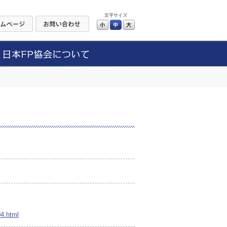
文字サイズ
小
中
大
04.html