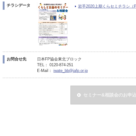
チラシデータ
岩手2020上期くらセミチラシ（PDF
お問合せ先
日本FP協会東北ブロック
TEL： 0120-874-251
E-Mail：
iwate_bb@jafp.or.jp
セミナー&相談会のお申