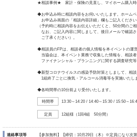
★相談事例★ 家計・保険の見直し、マイホーム購入時
◆お申込み時に相談内容をお伺いいたします。ホームペ
お申込み画面の「相談内容詳細」欄もご記入ください
（予約時に相談内容をお伝えいただくと、50分間のご
なお、ご記入内容に関しまして、後日メールで確認さ
ご了承ください）。
◆相談員のFPは、相談者の個人情報を本イベントの運
当協会は、本イベント業務で収集した情報を、相談者
ファイナンシャル・プランニングに関する調査研究等
◆新型コロナウイルスの感染予防対策としまして、相談
1組終了ごとに換気・アルコール消毒等を実施いたし
◆各時間帯の10分前より受付いたします。
時間帯
13:30～14:20
/
14:40～15:30
/
15:50～16:
定員
12組様（1回4組 50分間）
連絡事項等
【参加無料】【締切：10月29日（木）※定員になり次