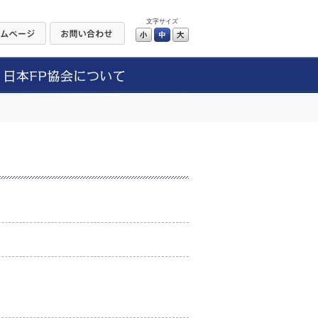
文字サイズ
小
中
大