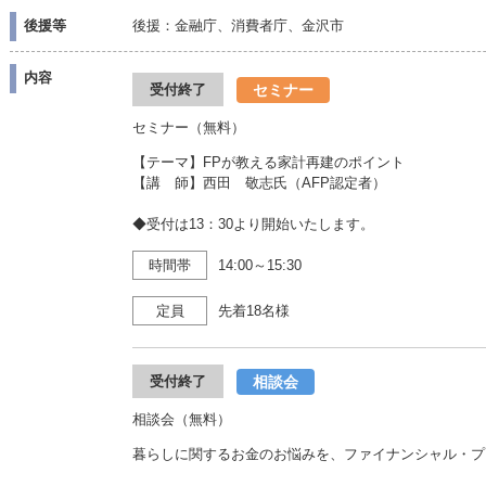
後援等
後援：金融庁、消費者庁、金沢市
内容
セミナー
受付終了
セミナー（無料）
【テーマ】FPが教える家計再建のポイント
【講 師】西田 敬志氏（AFP認定者）
◆受付は13：30より開始いたします。
時間帯
14:00～15:30
定員
先着18名様
相談会
受付終了
相談会（無料）
暮らしに関するお金のお悩みを、ファイナンシャル・プ