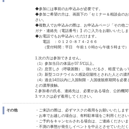
◆参加には事前のお申込みが必要です。
◆参加ご希望の方は、画面下の「セミナー＆相談会のお
さい。
◆複数人でお申込みの際は、お申込みページ「その他ご
ガナ・連絡先（電話番号）】のご入力をお願いいたしま
◆お電話でもお申込みいただけます。
電話 ：０１２０-８７４-２６６
（受付時間：平日 午前１０時から午後５時まで）
1.次の方は参加できません。
（1）参加当日の体温が37.5℃以上。
（2）息苦しさ（呼吸困難）、強いだるさ、軽度であっ
（3）新型コロナウイルス感染症陽性とされた人との濃
（4）過去14日以内に入国制限・入国後観察期間を必
との濃厚接触。
2.参加者の氏名、連絡先は、必要がある場合、公的機
3.マスクは必ず着用してください。
その他
・ご来訪の際は、必ずマスクの着用をお願いいたします
・お車でお越しの場合は、有料駐車場をご利用ください
・ご予約をキャンセルされる場合は、ご連絡くださいま
・不測の事態が発生しイベントを中止とさせていただく