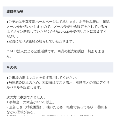
連絡事項等
●ご予約は千葉支部ホームページにて承ります。お申込み後に、確認
メールを配信いたしますので、メール受信拒否設定をされている方
はドメイン解除していただくか@jafp.or.jpを受信リストに加えてく
ださい。
●定員になり次第締め切らせていただきます。
＊NPO法人による公益活動です。商品の販売勧誘は一切ありませ
ん。
その他
●ご来場の際はマスクを必ず着用してください。
●飛沫感染防止のため、相談員はマスク着用、相談者との間にアクリ
ルパネルを設置します。
次の方は参加できません。
1.参加当日の体温が37.5℃以上。
2.息苦しさ（呼吸困難）、強いだるさ、軽度であっても咳・咽頭痛
などの症状がある。