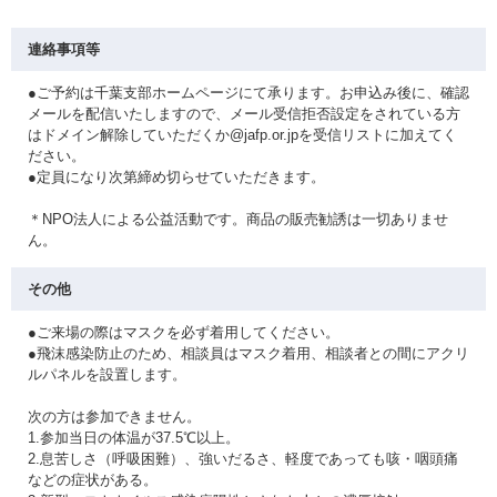
連絡事項等
●ご予約は千葉支部ホームページにて承ります。お申込み後に、確認
メールを配信いたしますので、メール受信拒否設定をされている方
はドメイン解除していただくか@jafp.or.jpを受信リストに加えてく
ださい。
●定員になり次第締め切らせていただきます。
＊NPO法人による公益活動です。商品の販売勧誘は一切ありませ
ん。
その他
●ご来場の際はマスクを必ず着用してください。
●飛沫感染防止のため、相談員はマスク着用、相談者との間にアクリ
ルパネルを設置します。
次の方は参加できません。
1.参加当日の体温が37.5℃以上。
2.息苦しさ（呼吸困難）、強いだるさ、軽度であっても咳・咽頭痛
などの症状がある。