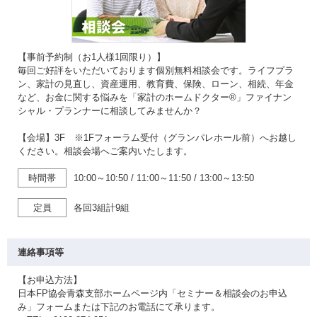
【事前予約制（お1人様1回限り）】
毎回ご好評をいただいております個別無料相談会です。ライフプラ
ン、家計の見直し、資産運用、教育費、保険、ローン、相続、年金
など、お金に関する悩みを「家計のホームドクター®」ファイナン
シャル・プランナーに相談してみませんか？
【会場】3F ※1Fフォーラム受付（グランパレホール前）へお越し
ください。相談会場へご案内いたします。
時間帯
10:00～10:50
/
11:00～11:50
/
13:00～13:50
定員
各回3組計9組
連絡事項等
【お申込方法】
日本FP協会青森支部ホームページ内「セミナー＆相談会のお申込
み」フォームまたは下記のお電話にて承ります。