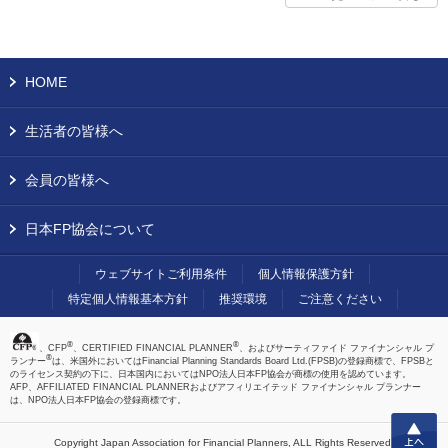
HOME
生活者の皆様へ
会員の皆様へ
日本FP協会について
ウェブサイトご利用条件
個人情報保護方針
特定個人情報基本方針
推奨環境
ご注意ください
®
®
、CFP
、CERTIFIED FINANCIAL PLANNER
、およびサーティファイド ファイナンシャル プ
®
ランナー
は、米国外においてはFinancial Planning Standards Board Ltd.(FPSB)の登録商標で、FPSBと
のライセンス契約の下に、日本国内においてはNPO法人日本FP協会が商標の使用を認めています。
AFP、AFFILIATED FINANCIAL PLANNERおよびアフィリエイテッド ファイナンシャル プランナー
は、NPO法人日本FP協会の登録商標です。
上へ
Copyright Japan Association for Financial Planners,
ALL Rights Reserved.