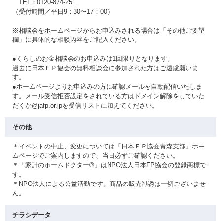
TEL：0120-874-251
（受付時間／平日9：30〜17：00）
※相談会をホームページからお申込みされる場合は「その他ご要望
欄」に具体的な相談内容をご記入ください。
●くらしのお金相談会のお申込みは1回限りとなります。
過去に日本ＦＰ協会の無料相談会に参加された方はご遠慮願いま
す。
●ホームページよりお申込みの方に確認メールを自動配信いたしま
す。メール受信拒否設定をされている方はドメイン解除をしていた
だくか@jafp.or.jpを受信リストに加えてください。
その他
＊イベントの中止、変更については「日本ＦＰ協会青森支部」ホー
ムページでご案内しますので、当日必ずご確認ください。
＊「家計のホームドクター®」はNPO法人日本FP協会の登録商標で
す。
＊NPO法人による公益活動です。商品の販売勧誘は一切ございませ
ん。
チラシデータ