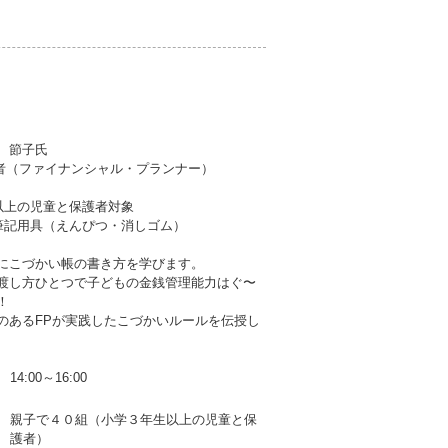
 節子氏
定者（ファイナンシャル・プランナー）
以上の児童と保護者対象
筆記用具（えんぴつ・消しゴム）
にこづかい帳の書き方を学びます。
渡し方ひとつで子どもの金銭管理能力はぐ〜
！
のあるFPが実践したこづかいルールを伝授し
14:00～16:00
親子で４０組（小学３年生以上の児童と保
護者）