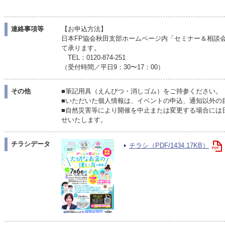
連絡事項等
【お申込方法】
日本FP協会秋田支部ホームページ内「セミナー＆相談
て承ります。
TEL：0120-874-251
（受付時間／平日9：30〜17：00）
その他
■筆記用具（えんぴつ・消しゴム）をご持参ください。
■いただいた個人情報は、イベントの申込、通知以外の
■自然災害等により開催を中止または変更する場合には
せいたします。
チラシデータ
チラシ（PDF/1434.17KB）