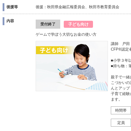
後援等
後援：秋田県金融広報委員会、秋田市教育委員会
内容
子ども向け
受付終了
ゲームで学ぼう大切なお金の使い方
講師 戸田
CFP®認
■小学３年
■持ち物：
親子で一緒
こづかいの
んとアップ
子育て経験
ます。
時間帯
定員