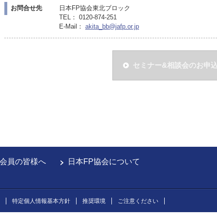
お問合せ先
日本FP協会東北ブロック
TEL： 0120-874-251
E-Mail：
akita_bb@jafp.or.jp
セミナー&相談会のお申
会員の皆様へ
日本FP協会について
特定個人情報基本方針
推奨環境
ご注意ください