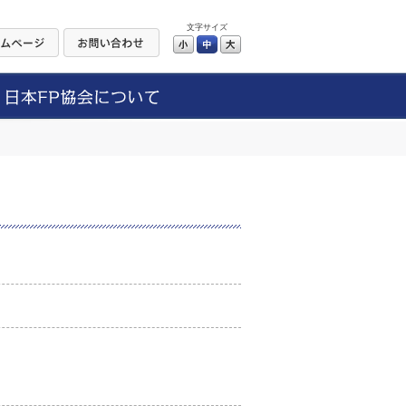
文字サイズ
小
中
大