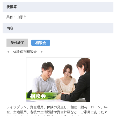
後援等
共催：山形市
内容
相談会
受付終了
＜ 体験個別相談会 ＞
ライフプラン、資金運用、保険の見直し、相続・贈与、ローン、年
金、土地活用、老後の生活設計や資金計画など、ご家庭にあったア