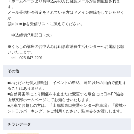
・ホームページよりお申込みの方に確認メールが自動配信されま
す。
メール受信拒否設定をされている方はドメイン解除をしていただく
か
@jafp.or.jpを受信リストに加えてください。
申込締切:7月23日（水）
※くらしの講座のお申込みは山形市消費生活センターへお電話お願
いいたします。
tel 023-647-2201
その他
■いただいた個人情報は、イベントの申込、通知以外の目的で使用す
ることはありません。
■自然災害等により開催を中止または変更する場合には日本FP協会
山形支部ホームページにてお知らせいたします。
■お車でお越しの方は、「山形駅東口交通センター駐車場」「霞城セ
ントラルパーキング」をご利用ください。駐車券をお渡しします。
チラシデータ