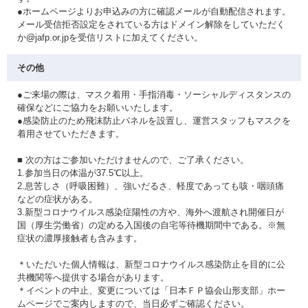
●ホームページよりお申込みの方に確認メールが自動配信されます。
メール受信拒否設定をされている方はドメイン解除をしていただく
か@jafp.or.jpを受信リストに加えてください。
その他
●ご来場の際は、マスク着用・手指消毒・ソーシャルディスタンスの
確保などにご協力をお願いいたします。
●感染防止のため飛沫防止パネルを設置し、運営スタッフもマスクを
着用させていただきます。
■ 次の方はご参加いただけませんので、ご了承ください。
1.参加当日の体温が37.5℃以上。
2.息苦しさ（呼吸困難）、強いだるさ、軽度であっても咳・咽頭痛
などの症状がある。
3.新型コロナウイルス感染症陽性の方や、海外へ渡航され開催日が
国（厚生労働省）の定める入国後の自宅等待機期間中である。※無
症状の濃厚接触者も含みます。
＊いただいた個人情報は、新型コロナウイルス感染防止を目的に公
共機関等へ提供する場合があります。
＊イベントの中止、変更については「日本ＦＰ協会山形支部」ホー
ムページでご案内しますので、当日必ずご確認ください。