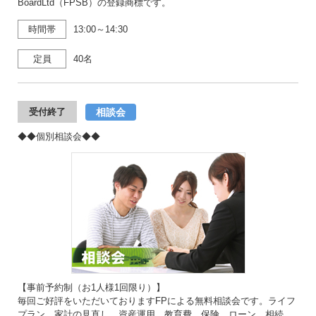
BoardLtd（FPSB）の登録商標です。
時間帯
13:00～14:30
定員
40名
相談会
受付終了
◆◆個別相談会◆◆
【事前予約制（お1人様1回限り）】
毎回ご好評をいただいておりますFPによる無料相談会です。ライフ
プラン、家計の見直し、資産運用、教育費、保険、ローン、相続、