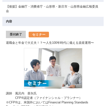
【後援】金融庁・消費者庁・山形県・新庄市・山形県金融広報委員
会
内容
セミナー
受付終了
退職金と年金で大丈夫！？〜人生100年時代に備える資産運用〜
講師 風呂内 亜矢氏
CFP®認定者（ファイナンシャル・プランナー）
※CFP®は、米国外においてはFinancial Planning Standards