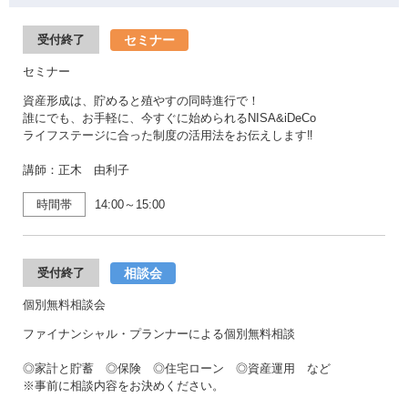
セミナー
受付終了
セミナー
資産形成は、貯めると殖やすの同時進行で！
誰にでも、お手軽に、今すぐに始められるNISA&iDeCo
ライフステージに合った制度の活用法をお伝えします‼
講師：正木 由利子
時間帯
14:00～15:00
相談会
受付終了
個別無料相談会
ファイナンシャル・プランナーによる個別無料相談
◎家計と貯蓄 ◎保険 ◎住宅ローン ◎資産運用 など
※事前に相談内容をお決めください。